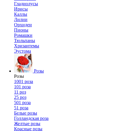
Гладиолусы
Ирисы
Каллы
Лилии
Орхидеи
Пионы
Ромашки
Тюльпаны
Хризантемы
Эустома
Розы
Розы
1001 роза
101 роза
11 роз
25 роз
501 роза
51 роза
Белые розы
Голландская роза
Желтые розы
Красные розы