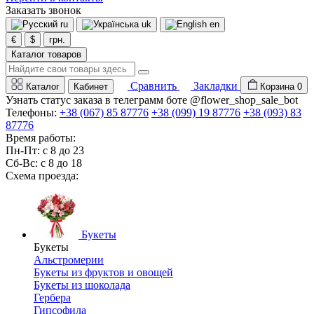
Заказать звонок
ru
uk
en
€
$
грн.
Каталог товаров
Сравнить
Закладки
Каталог
Кабинет
Корзина
0
Узнать статус заказа в телеграмм боте @flower_shop_sale_bot
Телефоны:
+38 (067) 85 87776
+38 (099) 19 87776
+38 (093) 83
87776
Время работы:
Пн-Пт: с 8 до 23
Сб-Вс: с 8 до 18
Схема проезда:
Букеты
Букеты
Альстромерии
Букеты из фруктов и овощей
Букеты из шоколада
Гербера
Гипсофила