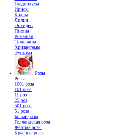
Гладиолусы
Ирисы
Каллы
Лилии
Орхидеи
Пионы
Ромашки
Тюльпаны
Хризантемы
Эустома
Розы
Розы
1001 роза
101 роза
11 роз
25 роз
501 роза
51 роза
Белые розы
Голландская роза
Желтые розы
Красные розы