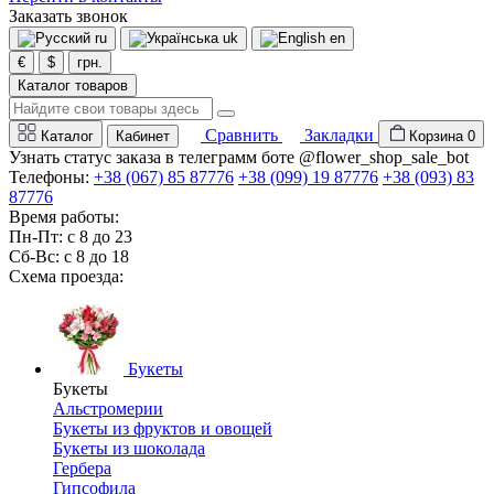
Заказать звонок
ru
uk
en
€
$
грн.
Каталог товаров
Сравнить
Закладки
Каталог
Кабинет
Корзина
0
Узнать статус заказа в телеграмм боте @flower_shop_sale_bot
Телефоны:
+38 (067) 85 87776
+38 (099) 19 87776
+38 (093) 83
87776
Время работы:
Пн-Пт: с 8 до 23
Сб-Вс: с 8 до 18
Схема проезда:
Букеты
Букеты
Альстромерии
Букеты из фруктов и овощей
Букеты из шоколада
Гербера
Гипсофила