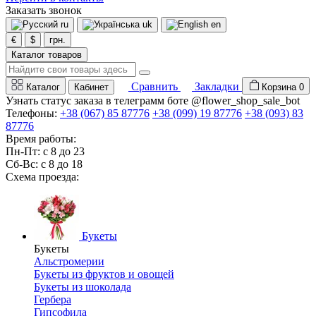
Заказать звонок
ru
uk
en
€
$
грн.
Каталог товаров
Сравнить
Закладки
Каталог
Кабинет
Корзина
0
Узнать статус заказа в телеграмм боте @flower_shop_sale_bot
Телефоны:
+38 (067) 85 87776
+38 (099) 19 87776
+38 (093) 83
87776
Время работы:
Пн-Пт: с 8 до 23
Сб-Вс: с 8 до 18
Схема проезда:
Букеты
Букеты
Альстромерии
Букеты из фруктов и овощей
Букеты из шоколада
Гербера
Гипсофила