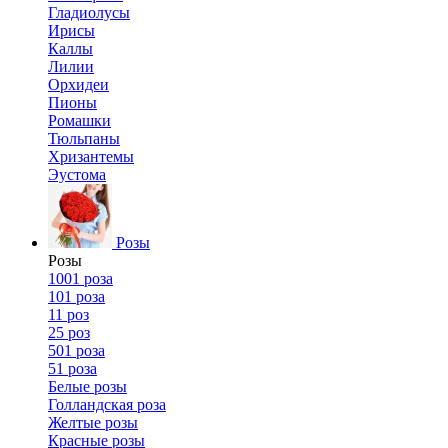
Гладиолусы
Ирисы
Каллы
Лилии
Орхидеи
Пионы
Ромашки
Тюльпаны
Хризантемы
Эустома
Розы
Розы
1001 роза
101 роза
11 роз
25 роз
501 роза
51 роза
Белые розы
Голландская роза
Желтые розы
Красные розы