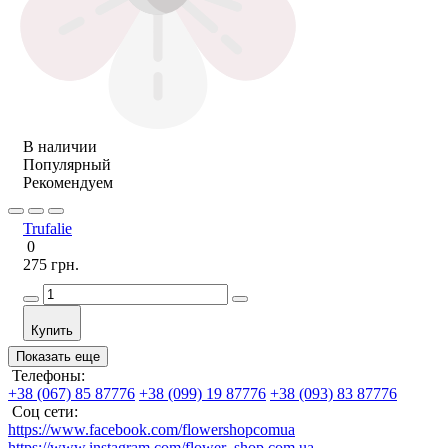
В наличии
Популярный
Рекомендуем
Trufalie
0
275 грн.
Купить
Показать еще
Телефоны:
+38 (067) 85 87776
+38 (099) 19 87776
+38 (093) 83 87776
Соц сети:
https://www.facebook.com/flowershopcomua
https://www.instagram.com/flower_shop.com.ua