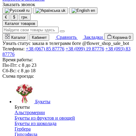
Заказать звонок
ru
uk
en
€
$
грн.
Каталог товаров
Сравнить
Закладки
Каталог
Кабинет
Корзина
0
Узнать статус заказа в телеграмм боте @flower_shop_sale_bot
Телефоны:
+38 (067) 85 87776
+38 (099) 19 87776
+38 (093) 83
87776
Время работы:
Пн-Пт: с 8 до 23
Сб-Вс: с 8 до 18
Схема проезда:
Букеты
Букеты
Альстромерии
Букеты из фруктов и овощей
Букеты из шоколада
Гербера
Гипсофила