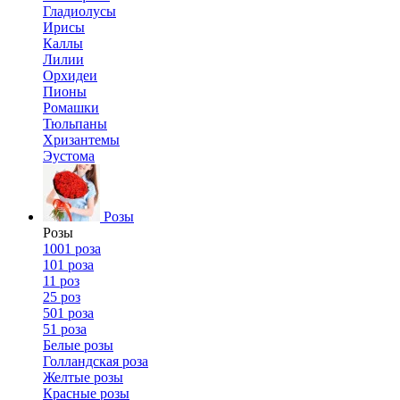
Гладиолусы
Ирисы
Каллы
Лилии
Орхидеи
Пионы
Ромашки
Тюльпаны
Хризантемы
Эустома
Розы
Розы
1001 роза
101 роза
11 роз
25 роз
501 роза
51 роза
Белые розы
Голландская роза
Желтые розы
Красные розы