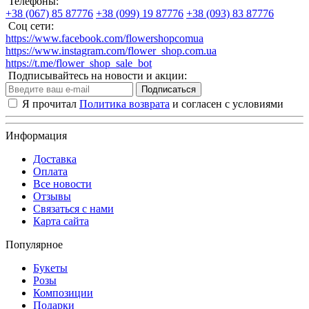
Телефоны:
+38 (067) 85 87776
+38 (099) 19 87776
+38 (093) 83 87776
Соц сети:
https://www.facebook.com/flowershopcomua
https://www.instagram.com/flower_shop.com.ua
https://t.me/flower_shop_sale_bot
Подписывайтесь на новости и акции:
Подписаться
Я прочитал
Политика возврата
и согласен с условиями
Информация
Доставка
Оплата
Все новости
Отзывы
Связаться с нами
Карта сайта
Популярное
Букеты
Розы
Композиции
Подарки