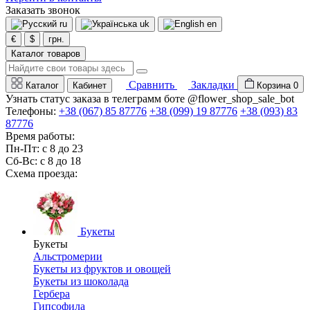
Заказать звонок
ru
uk
en
€
$
грн.
Каталог товаров
Сравнить
Закладки
Каталог
Кабинет
Корзина
0
Узнать статус заказа в телеграмм боте @flower_shop_sale_bot
Телефоны:
+38 (067) 85 87776
+38 (099) 19 87776
+38 (093) 83
87776
Время работы:
Пн-Пт: с 8 до 23
Сб-Вс: с 8 до 18
Схема проезда:
Букеты
Букеты
Альстромерии
Букеты из фруктов и овощей
Букеты из шоколада
Гербера
Гипсофила