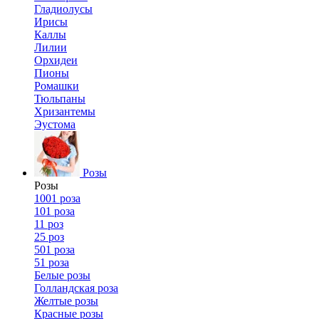
Гладиолусы
Ирисы
Каллы
Лилии
Орхидеи
Пионы
Ромашки
Тюльпаны
Хризантемы
Эустома
Розы
Розы
1001 роза
101 роза
11 роз
25 роз
501 роза
51 роза
Белые розы
Голландская роза
Желтые розы
Красные розы