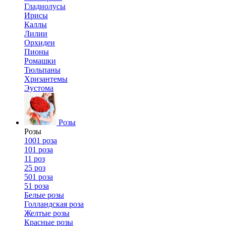
Гладиолусы
Ирисы
Каллы
Лилии
Орхидеи
Пионы
Ромашки
Тюльпаны
Хризантемы
Эустома
Розы
Розы
1001 роза
101 роза
11 роз
25 роз
501 роза
51 роза
Белые розы
Голландская роза
Желтые розы
Красные розы