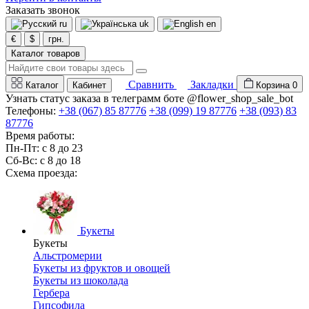
Заказать звонок
ru
uk
en
€
$
грн.
Каталог товаров
Сравнить
Закладки
Каталог
Кабинет
Корзина
0
Узнать статус заказа в телеграмм боте @flower_shop_sale_bot
Телефоны:
+38 (067) 85 87776
+38 (099) 19 87776
+38 (093) 83
87776
Время работы:
Пн-Пт: с 8 до 23
Сб-Вс: с 8 до 18
Схема проезда:
Букеты
Букеты
Альстромерии
Букеты из фруктов и овощей
Букеты из шоколада
Гербера
Гипсофила