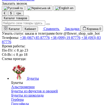
Заказать звонок
ru
uk
en
€
$
грн.
Каталог товаров
Сравнить
Закладки
Каталог
Кабинет
Корзина
0
Узнать статус заказа в телеграмм боте @flower_shop_sale_bot
Телефоны:
+38 (067) 85 87776
+38 (099) 19 87776
+38 (093) 83
87776
Время работы:
Пн-Пт: с 8 до 23
Сб-Вс: с 8 до 18
Схема проезда:
Букеты
Букеты
Альстромерии
Букеты из фруктов и овощей
Букеты из шоколада
Гербера
Гипсофила