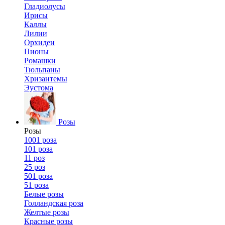
Гладиолусы
Ирисы
Каллы
Лилии
Орхидеи
Пионы
Ромашки
Тюльпаны
Хризантемы
Эустома
Розы
Розы
1001 роза
101 роза
11 роз
25 роз
501 роза
51 роза
Белые розы
Голландская роза
Желтые розы
Красные розы