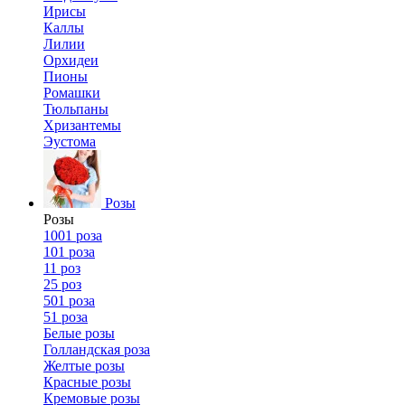
Ирисы
Каллы
Лилии
Орхидеи
Пионы
Ромашки
Тюльпаны
Хризантемы
Эустома
Розы
Розы
1001 роза
101 роза
11 роз
25 роз
501 роза
51 роза
Белые розы
Голландская роза
Желтые розы
Красные розы
Кремовые розы