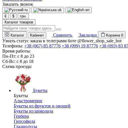
Заказать звонок
ru
uk
en
€
$
грн.
Каталог товаров
Сравнить
Закладки
Каталог
Кабинет
Корзина
0
Узнать статус заказа в телеграмм боте @flower_shop_sale_bot
Телефоны:
+38 (067) 85 87776
+38 (099) 19 87776
+38 (093) 83 8
Время работы:
Пн-Пт: с 8 до 23
Сб-Вс: с 8 до 18
Схема проезда:
Букеты
Букеты
Альстромерии
Букеты из фруктов и овощей
Букеты из шоколада
Гербера
Гипсофила
Гладиолусы