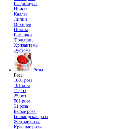
Гладиолусы
Ирисы
Каллы
Лилии
Орхидеи
Пионы
Ромашки
Тюльпаны
Хризантемы
Эустома
Розы
Розы
1001 роза
101 роза
11 роз
25 роз
501 роза
51 роза
Белые розы
Голландская роза
Желтые розы
Красные розы