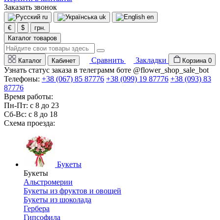
Заказать звонок
ru
uk
en
€
$
грн.
Каталог товаров
Сравнить
Закладки
Каталог
Кабинет
Корзина
0
Узнать статус заказа в телеграмм боте @flower_shop_sale_bot
Телефоны:
+38 (067) 85 87776
+38 (099) 19 87776
+38 (093) 83
87776
Время работы:
Пн-Пт: с 8 до 23
Сб-Вс: с 8 до 18
Схема проезда:
Букеты
Букеты
Альстромерии
Букеты из фруктов и овощей
Букеты из шоколада
Гербера
Гипсофила