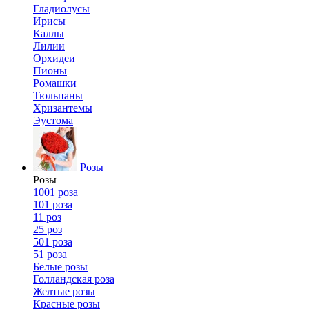
Гладиолусы
Ирисы
Каллы
Лилии
Орхидеи
Пионы
Ромашки
Тюльпаны
Хризантемы
Эустома
Розы
Розы
1001 роза
101 роза
11 роз
25 роз
501 роза
51 роза
Белые розы
Голландская роза
Желтые розы
Красные розы