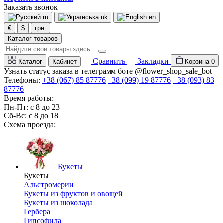
Заказать звонок
ru
uk
en
€
$
грн.
Каталог товаров
Сравнить
Закладки
Каталог
Кабинет
Корзина
0
Узнать статус заказа в телеграмм боте @flower_shop_sale_bot
Телефоны:
+38 (067) 85 87776
+38 (099) 19 87776
+38 (093) 83
87776
Время работы:
Пн-Пт: с 8 до 23
Сб-Вс: с 8 до 18
Схема проезда:
Букеты
Букеты
Альстромерии
Букеты из фруктов и овощей
Букеты из шоколада
Гербера
Гипсофила