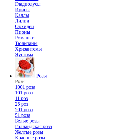
Гладиолусы
Ирисы
Каллы
Лилии
Орхидеи
Пионы
Ромашки
Тюльпаны
Хризантемы
Эустома
Розы
Розы
1001 роза
101 роза
11 роз
25 роз
501 роза
51 роза
Белые розы
Голландская роза
Желтые розы
Красные розы