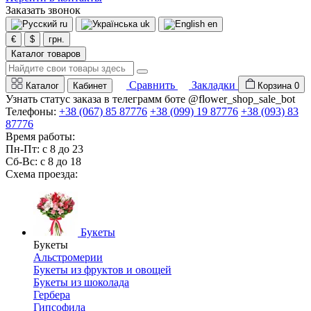
Заказать звонок
ru
uk
en
€
$
грн.
Каталог товаров
Сравнить
Закладки
Каталог
Кабинет
Корзина
0
Узнать статус заказа в телеграмм боте @flower_shop_sale_bot
Телефоны:
+38 (067) 85 87776
+38 (099) 19 87776
+38 (093) 83
87776
Время работы:
Пн-Пт: с 8 до 23
Сб-Вс: с 8 до 18
Схема проезда:
Букеты
Букеты
Альстромерии
Букеты из фруктов и овощей
Букеты из шоколада
Гербера
Гипсофила