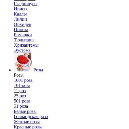
Гладиолусы
Ирисы
Каллы
Лилии
Орхидеи
Пионы
Ромашки
Тюльпаны
Хризантемы
Эустома
Розы
Розы
1001 роза
101 роза
11 роз
25 роз
501 роза
51 роза
Белые розы
Голландская роза
Желтые розы
Красные розы