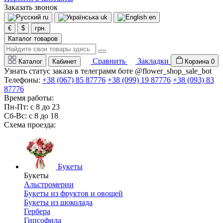
Заказать звонок
ru
uk
en
€
$
грн.
Каталог товаров
Сравнить
Закладки
Каталог
Кабинет
Корзина
0
Узнать статус заказа в телеграмм боте @flower_shop_sale_bot
Телефоны:
+38 (067) 85 87776
+38 (099) 19 87776
+38 (093) 83
87776
Время работы:
Пн-Пт: с 8 до 23
Сб-Вс: с 8 до 18
Схема проезда:
Букеты
Букеты
Альстромерии
Букеты из фруктов и овощей
Букеты из шоколада
Гербера
Гипсофила