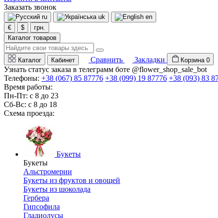
Заказать звонок
ru
uk
en
€
$
грн.
Каталог товаров
Сравнить
Закладки
Каталог
Кабинет
Корзина
0
Узнать статус заказа в телеграмм боте @flower_shop_sale_bot
Телефоны:
+38 (067) 85 87776
+38 (099) 19 87776
+38 (093) 83 8
Время работы:
Пн-Пт: с 8 до 23
Сб-Вс: с 8 до 18
Схема проезда:
Букеты
Букеты
Альстромерии
Букеты из фруктов и овощей
Букеты из шоколада
Гербера
Гипсофила
Гладиолусы