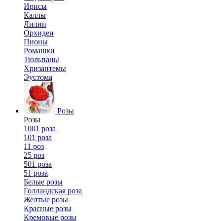
Ирисы
Каллы
Лилии
Орхидеи
Пионы
Ромашки
Тюльпаны
Хризантемы
Эустома
Розы
Розы
1001 роза
101 роза
11 роз
25 роз
501 роза
51 роза
Белые розы
Голландская роза
Желтые розы
Красные розы
Кремовые розы