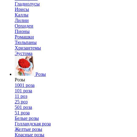
Гладиолусы
Ирисы
Каллы
Лилии
Орхидеи
Пионы
Ромашки
Тюльпаны
Хризантемы
Эустома
Розы
Розы
1001 роза
101 роза
11 роз
25 роз
501 роза
51 роза
Белые розы
Голландская роза
Желтые розы
Красные розы