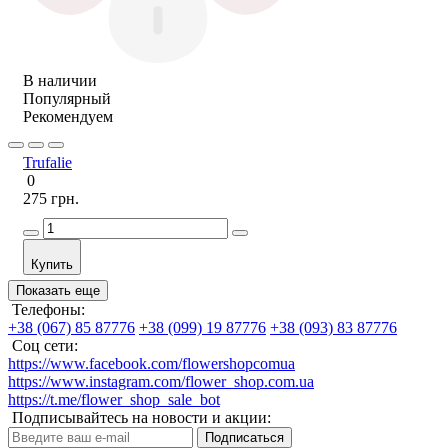
В наличии
Популярный
Рекомендуем
Trufalie
0
275 грн.
Купить
Показать еще
Телефоны:
+38 (067) 85 87776
+38 (099) 19 87776
+38 (093) 83 87776
Соц сети:
https://www.facebook.com/flowershopcomua
https://www.instagram.com/flower_shop.com.ua
https://t.me/flower_shop_sale_bot
Подписывайтесь на новости и акции:
Подписаться