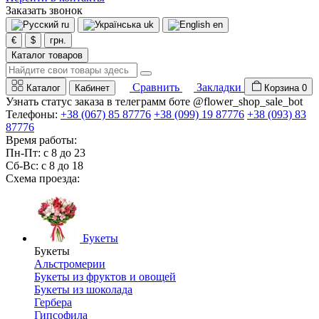
Заказать звонок
ru
uk
en
€
$
грн.
Каталог товаров
Сравнить
Закладки
Каталог
Кабинет
Корзина
0
Узнать статус заказа в телеграмм боте @flower_shop_sale_bot
Телефоны:
+38 (067) 85 87776
+38 (099) 19 87776
+38 (093) 83
87776
Время работы:
Пн-Пт: с 8 до 23
Сб-Вс: с 8 до 18
Схема проезда:
Букеты
Букеты
Альстромерии
Букеты из фруктов и овощей
Букеты из шоколада
Гербера
Гипсофила