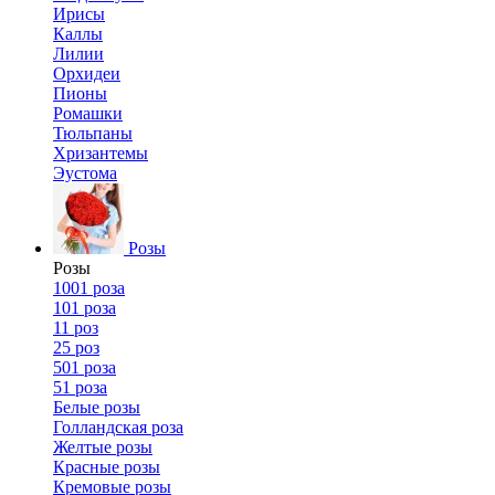
Ирисы
Каллы
Лилии
Орхидеи
Пионы
Ромашки
Тюльпаны
Хризантемы
Эустома
Розы
Розы
1001 роза
101 роза
11 роз
25 роз
501 роза
51 роза
Белые розы
Голландская роза
Желтые розы
Красные розы
Кремовые розы