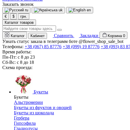
Заказать звонок
ru
uk
en
€
$
грн.
Каталог товаров
Сравнить
Закладки
Каталог
Кабинет
Корзина
0
Узнать статус заказа в телеграмм боте @flower_shop_sale_bot
Телефоны:
+38 (067) 85 87776
+38 (099) 19 87776
+38 (093) 83 8
Время работы:
Пн-Пт: с 8 до 23
Сб-Вс: с 8 до 18
Схема проезда:
Букеты
Букеты
Альстромерии
Букеты из фруктов и овощей
Букеты из шоколада
Гербера
Гипсофила
Гладиолусы