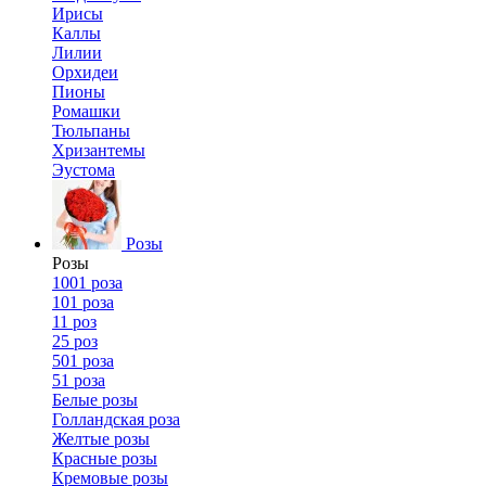
Ирисы
Каллы
Лилии
Орхидеи
Пионы
Ромашки
Тюльпаны
Хризантемы
Эустома
Розы
Розы
1001 роза
101 роза
11 роз
25 роз
501 роза
51 роза
Белые розы
Голландская роза
Желтые розы
Красные розы
Кремовые розы