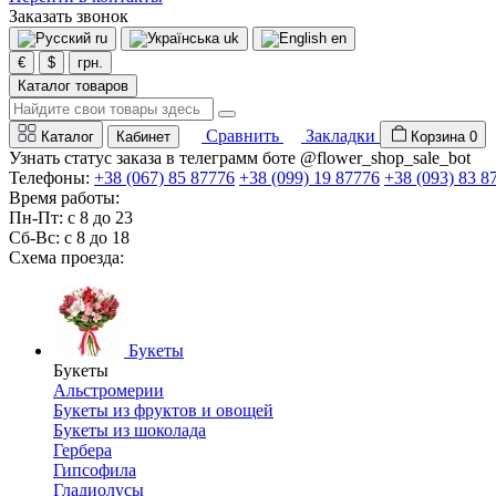
Заказать звонок
ru
uk
en
€
$
грн.
Каталог товаров
Сравнить
Закладки
Каталог
Кабинет
Корзина
0
Узнать статус заказа в телеграмм боте @flower_shop_sale_bot
Телефоны:
+38 (067) 85 87776
+38 (099) 19 87776
+38 (093) 83 8
Время работы:
Пн-Пт: с 8 до 23
Сб-Вс: с 8 до 18
Схема проезда:
Букеты
Букеты
Альстромерии
Букеты из фруктов и овощей
Букеты из шоколада
Гербера
Гипсофила
Гладиолусы