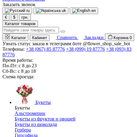
Заказать звонок
ru
uk
en
€
$
грн.
Каталог товаров
Сравнить
Закладки
Каталог
Кабинет
Корзина
0
Узнать статус заказа в телеграмм боте @flower_shop_sale_bot
Телефоны:
+38 (067) 85 87776
+38 (099) 19 87776
+38 (093) 83
87776
Время работы:
Пн-Пт: с 8 до 23
Сб-Вс: с 8 до 18
Схема проезда:
Букеты
Букеты
Альстромерии
Букеты из фруктов и овощей
Букеты из шоколада
Гербера
Гипсофила