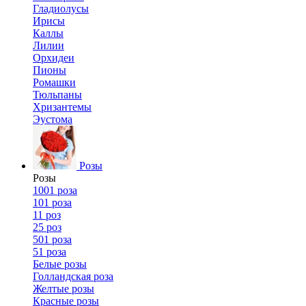
Гладиолусы
Ирисы
Каллы
Лилии
Орхидеи
Пионы
Ромашки
Тюльпаны
Хризантемы
Эустома
Розы
Розы
1001 роза
101 роза
11 роз
25 роз
501 роза
51 роза
Белые розы
Голландская роза
Желтые розы
Красные розы