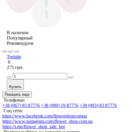
В наличии
Популярный
Рекомендуем
Trufalie
0
275 грн.
Купить
Показать еще
Телефоны:
+38 (067) 85 87776
+38 (099) 19 87776
+38 (093) 83 87776
Соц сети:
https://www.facebook.com/flowershopcomua
https://www.instagram.com/flower_shop.com.ua
https://t.me/flower_shop_sale_bot
Подписывайтесь на новости и акции: