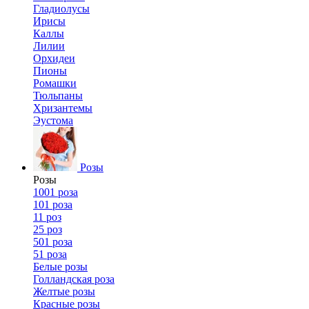
Гладиолусы
Ирисы
Каллы
Лилии
Орхидеи
Пионы
Ромашки
Тюльпаны
Хризантемы
Эустома
Розы
Розы
1001 роза
101 роза
11 роз
25 роз
501 роза
51 роза
Белые розы
Голландская роза
Желтые розы
Красные розы