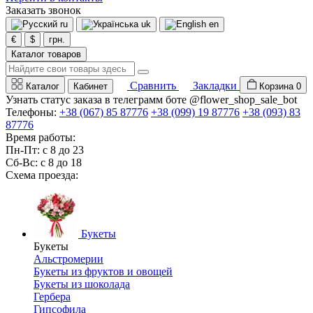
Заказать звонок
ru
uk
en
€
$
грн.
Каталог товаров
Сравнить
Закладки
Каталог
Кабинет
Корзина
0
Узнать статус заказа в телеграмм боте @flower_shop_sale_bot
Телефоны:
+38 (067) 85 87776
+38 (099) 19 87776
+38 (093) 83
87776
Время работы:
Пн-Пт: с 8 до 23
Сб-Вс: с 8 до 18
Схема проезда:
Букеты
Букеты
Альстромерии
Букеты из фруктов и овощей
Букеты из шоколада
Гербера
Гипсофила