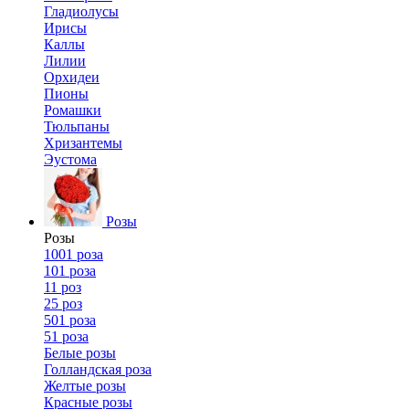
Гладиолусы
Ирисы
Каллы
Лилии
Орхидеи
Пионы
Ромашки
Тюльпаны
Хризантемы
Эустома
Розы
Розы
1001 роза
101 роза
11 роз
25 роз
501 роза
51 роза
Белые розы
Голландская роза
Желтые розы
Красные розы