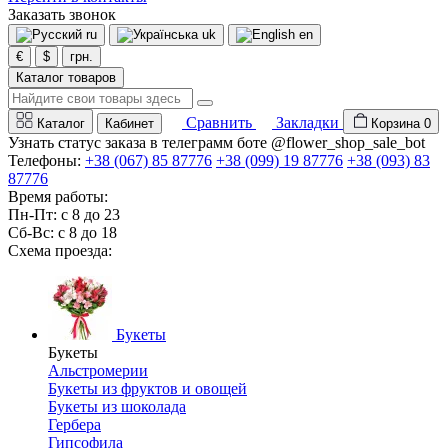
Заказать звонок
ru
uk
en
€
$
грн.
Каталог товаров
Сравнить
Закладки
Каталог
Кабинет
Корзина
0
Узнать статус заказа в телеграмм боте @flower_shop_sale_bot
Телефоны:
+38 (067) 85 87776
+38 (099) 19 87776
+38 (093) 83
87776
Время работы:
Пн-Пт: с 8 до 23
Сб-Вс: с 8 до 18
Схема проезда:
Букеты
Букеты
Альстромерии
Букеты из фруктов и овощей
Букеты из шоколада
Гербера
Гипсофила