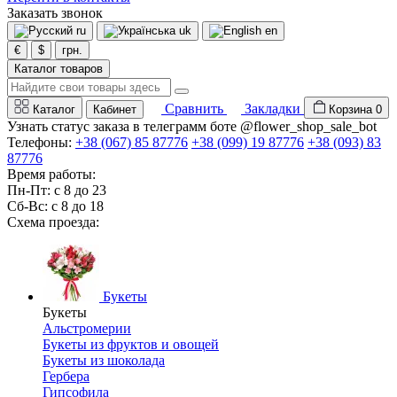
Заказать звонок
ru
uk
en
€
$
грн.
Каталог товаров
Сравнить
Закладки
Каталог
Кабинет
Корзина
0
Узнать статус заказа в телеграмм боте @flower_shop_sale_bot
Телефоны:
+38 (067) 85 87776
+38 (099) 19 87776
+38 (093) 83
87776
Время работы:
Пн-Пт: с 8 до 23
Сб-Вс: с 8 до 18
Схема проезда:
Букеты
Букеты
Альстромерии
Букеты из фруктов и овощей
Букеты из шоколада
Гербера
Гипсофила