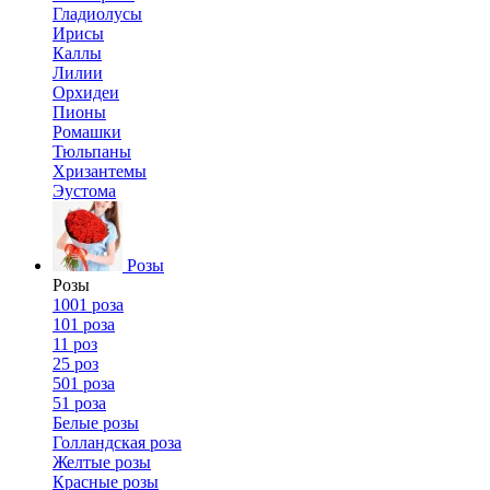
Гладиолусы
Ирисы
Каллы
Лилии
Орхидеи
Пионы
Ромашки
Тюльпаны
Хризантемы
Эустома
Розы
Розы
1001 роза
101 роза
11 роз
25 роз
501 роза
51 роза
Белые розы
Голландская роза
Желтые розы
Красные розы