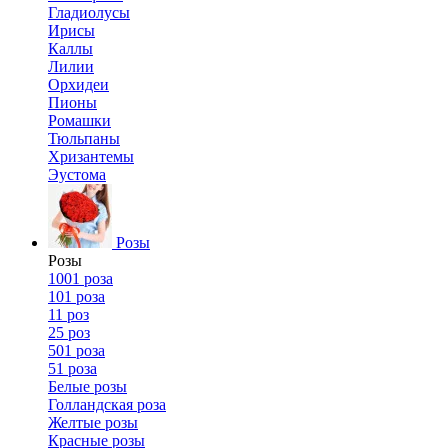
Гладиолусы
Ирисы
Каллы
Лилии
Орхидеи
Пионы
Ромашки
Тюльпаны
Хризантемы
Эустома
Розы
Розы
1001 роза
101 роза
11 роз
25 роз
501 роза
51 роза
Белые розы
Голландская роза
Желтые розы
Красные розы