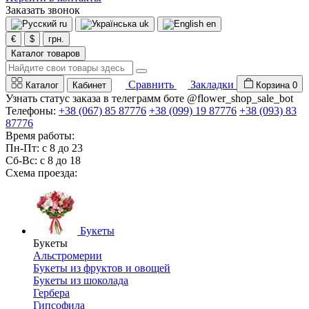
Заказать звонок
ru
uk
en
€
$
грн.
Каталог товаров
Сравнить
Закладки
Каталог
Кабинет
Корзина
0
Узнать статус заказа в телеграмм боте @flower_shop_sale_bot
Телефоны:
+38 (067) 85 87776
+38 (099) 19 87776
+38 (093) 83
87776
Время работы:
Пн-Пт: с 8 до 23
Сб-Вс: с 8 до 18
Схема проезда:
Букеты
Букеты
Альстромерии
Букеты из фруктов и овощей
Букеты из шоколада
Гербера
Гипсофила