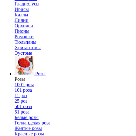
Гладиолусы
Ирисы
Каллы
Лилии
Орхидеи
Пионы
Ромашки
Тюльпаны
Хризантемы
Эустома
Розы
Розы
1001 роза
101 роза
11 роз
25 роз
501 роза
51 роза
Белые розы
Голландская роза
Желтые розы
Красные розы