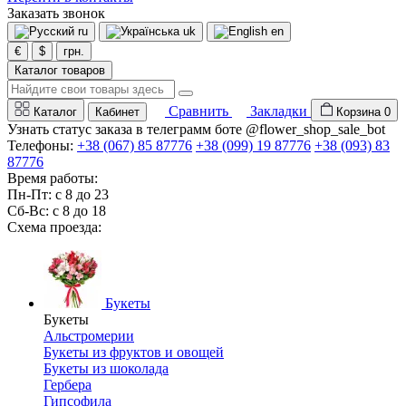
Заказать звонок
ru
uk
en
€
$
грн.
Каталог товаров
Сравнить
Закладки
Каталог
Кабинет
Корзина
0
Узнать статус заказа в телеграмм боте @flower_shop_sale_bot
Телефоны:
+38 (067) 85 87776
+38 (099) 19 87776
+38 (093) 83
87776
Время работы:
Пн-Пт: с 8 до 23
Сб-Вс: с 8 до 18
Схема проезда:
Букеты
Букеты
Альстромерии
Букеты из фруктов и овощей
Букеты из шоколада
Гербера
Гипсофила