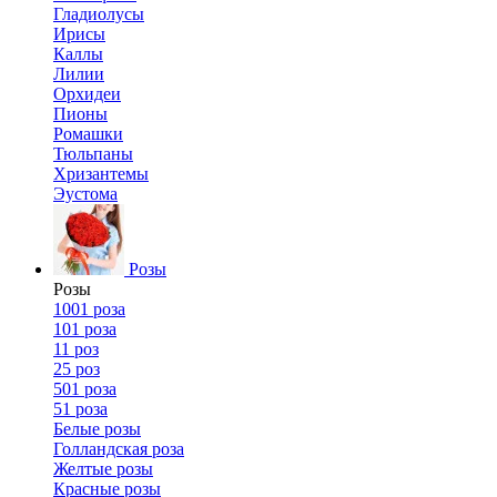
Гладиолусы
Ирисы
Каллы
Лилии
Орхидеи
Пионы
Ромашки
Тюльпаны
Хризантемы
Эустома
Розы
Розы
1001 роза
101 роза
11 роз
25 роз
501 роза
51 роза
Белые розы
Голландская роза
Желтые розы
Красные розы