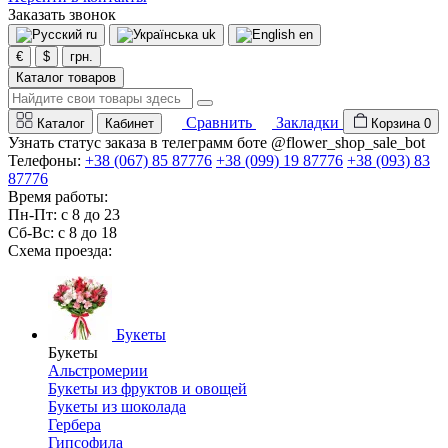
Заказать звонок
ru
uk
en
€
$
грн.
Каталог товаров
Сравнить
Закладки
Каталог
Кабинет
Корзина
0
Узнать статус заказа в телеграмм боте @flower_shop_sale_bot
Телефоны:
+38 (067) 85 87776
+38 (099) 19 87776
+38 (093) 83
87776
Время работы:
Пн-Пт: с 8 до 23
Сб-Вс: с 8 до 18
Схема проезда:
Букеты
Букеты
Альстромерии
Букеты из фруктов и овощей
Букеты из шоколада
Гербера
Гипсофила