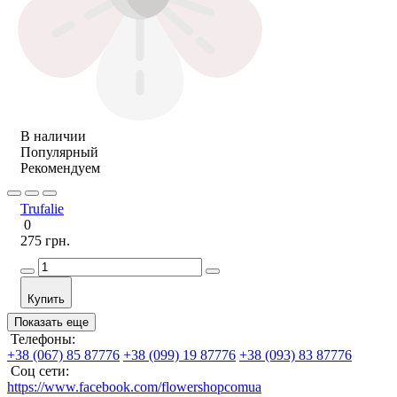
В наличии
Популярный
Рекомендуем
Trufalie
0
275 грн.
Купить
Показать еще
Телефоны:
+38 (067) 85 87776
+38 (099) 19 87776
+38 (093) 83 87776
Соц сети:
https://www.facebook.com/flowershopcomua