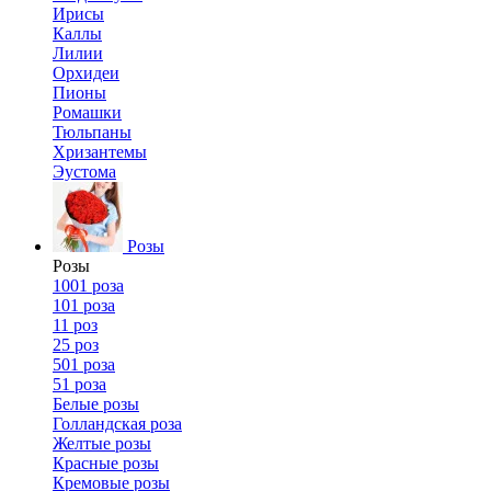
Ирисы
Каллы
Лилии
Орхидеи
Пионы
Ромашки
Тюльпаны
Хризантемы
Эустома
Розы
Розы
1001 роза
101 роза
11 роз
25 роз
501 роза
51 роза
Белые розы
Голландская роза
Желтые розы
Красные розы
Кремовые розы