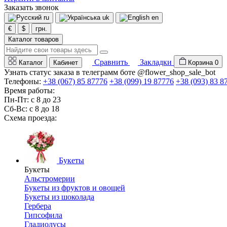
Заказать звонок
ru
uk
en
€
$
грн.
Каталог товаров
Сравнить
Закладки
Каталог
Кабинет
Корзина
0
Узнать статус заказа в телеграмм боте @flower_shop_sale_bot
Телефоны:
+38 (067) 85 87776
+38 (099) 19 87776
+38 (093) 83 8
Время работы:
Пн-Пт: с 8 до 23
Сб-Вс: с 8 до 18
Схема проезда:
Букеты
Букеты
Альстромерии
Букеты из фруктов и овощей
Букеты из шоколада
Гербера
Гипсофила
Гладиолусы