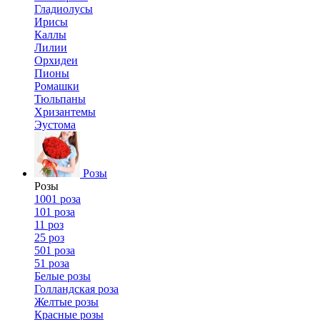
Гладиолусы
Ирисы
Каллы
Лилии
Орхидеи
Пионы
Ромашки
Тюльпаны
Хризантемы
Эустома
Розы
Розы
1001 роза
101 роза
11 роз
25 роз
501 роза
51 роза
Белые розы
Голландская роза
Желтые розы
Красные розы