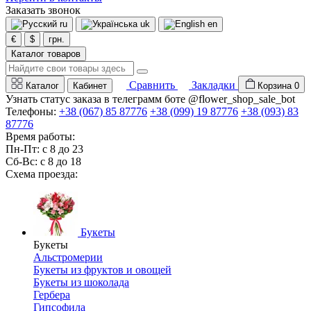
Заказать звонок
ru
uk
en
€
$
грн.
Каталог товаров
Сравнить
Закладки
Каталог
Кабинет
Корзина
0
Узнать статус заказа в телеграмм боте @flower_shop_sale_bot
Телефоны:
+38 (067) 85 87776
+38 (099) 19 87776
+38 (093) 83
87776
Время работы:
Пн-Пт: с 8 до 23
Сб-Вс: с 8 до 18
Схема проезда:
Букеты
Букеты
Альстромерии
Букеты из фруктов и овощей
Букеты из шоколада
Гербера
Гипсофила