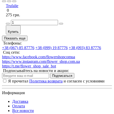
Trufalie
0
275 грн.
Купить
Показать еще
Телефоны:
+38 (067) 85 87776
+38 (099) 19 87776
+38 (093) 83 87776
Соц сети:
https://www.facebook.com/flowershopcomua
https://www.instagram.com/flower_shop.com.ua
https://t.me/flower_shop_sale_bot
Подписывайтесь на новости и акции:
Подписаться
Я прочитал
Политика возврата
и согласен с условиями
Информация
Доставка
Оплата
Все новости