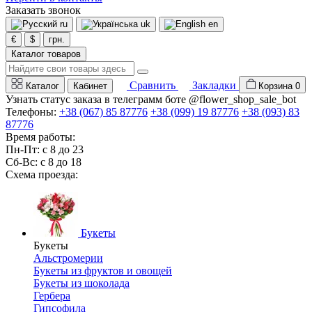
Заказать звонок
ru
uk
en
€
$
грн.
Каталог товаров
Сравнить
Закладки
Каталог
Кабинет
Корзина
0
Узнать статус заказа в телеграмм боте @flower_shop_sale_bot
Телефоны:
+38 (067) 85 87776
+38 (099) 19 87776
+38 (093) 83
87776
Время работы:
Пн-Пт: с 8 до 23
Сб-Вс: с 8 до 18
Схема проезда:
Букеты
Букеты
Альстромерии
Букеты из фруктов и овощей
Букеты из шоколада
Гербера
Гипсофила