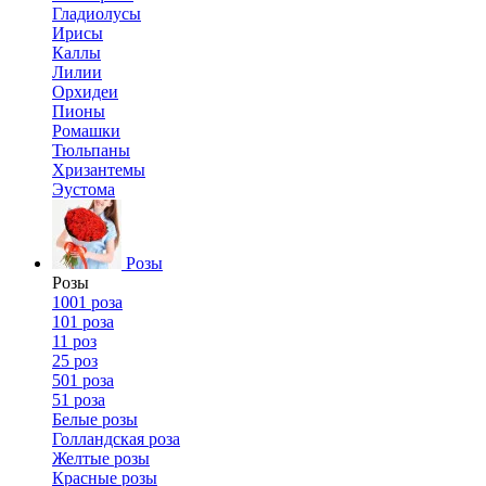
Гладиолусы
Ирисы
Каллы
Лилии
Орхидеи
Пионы
Ромашки
Тюльпаны
Хризантемы
Эустома
Розы
Розы
1001 роза
101 роза
11 роз
25 роз
501 роза
51 роза
Белые розы
Голландская роза
Желтые розы
Красные розы