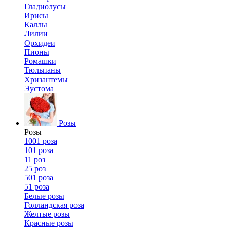
Гладиолусы
Ирисы
Каллы
Лилии
Орхидеи
Пионы
Ромашки
Тюльпаны
Хризантемы
Эустома
Розы
Розы
1001 роза
101 роза
11 роз
25 роз
501 роза
51 роза
Белые розы
Голландская роза
Желтые розы
Красные розы