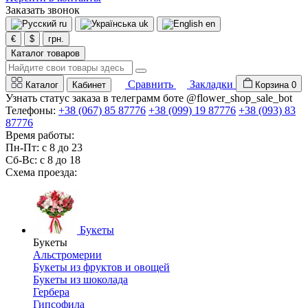
Заказать звонок
ru
uk
en
€
$
грн.
Каталог товаров
Сравнить
Закладки
Каталог
Кабинет
Корзина
0
Узнать статус заказа в телеграмм боте @flower_shop_sale_bot
Телефоны:
+38 (067) 85 87776
+38 (099) 19 87776
+38 (093) 83
87776
Время работы:
Пн-Пт: с 8 до 23
Сб-Вс: с 8 до 18
Схема проезда:
Букеты
Букеты
Альстромерии
Букеты из фруктов и овощей
Букеты из шоколада
Гербера
Гипсофила