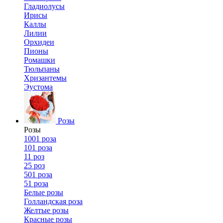
Гладиолусы
Ирисы
Каллы
Лилии
Орхидеи
Пионы
Ромашки
Тюльпаны
Хризантемы
Эустома
Розы
Розы
1001 роза
101 роза
11 роз
25 роз
501 роза
51 роза
Белые розы
Голландская роза
Желтые розы
Красные розы