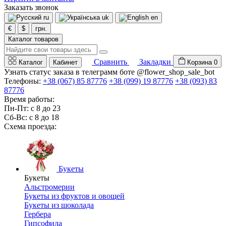
Заказать звонок
ru
uk
en
€
$
грн.
Каталог товаров
Сравнить
Закладки
Каталог
Кабинет
Корзина
0
Узнать статус заказа в телеграмм боте @flower_shop_sale_bot
Телефоны:
+38 (067) 85 87776
+38 (099) 19 87776
+38 (093) 83
87776
Время работы:
Пн-Пт: с 8 до 23
Сб-Вс: с 8 до 18
Схема проезда:
Букеты
Букеты
Альстромерии
Букеты из фруктов и овощей
Букеты из шоколада
Гербера
Гипсофила