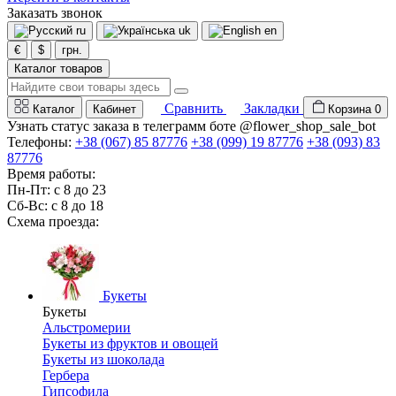
Заказать звонок
ru
uk
en
€
$
грн.
Каталог товаров
Сравнить
Закладки
Каталог
Кабинет
Корзина
0
Узнать статус заказа в телеграмм боте @flower_shop_sale_bot
Телефоны:
+38 (067) 85 87776
+38 (099) 19 87776
+38 (093) 83
87776
Время работы:
Пн-Пт: с 8 до 23
Сб-Вс: с 8 до 18
Схема проезда:
Букеты
Букеты
Альстромерии
Букеты из фруктов и овощей
Букеты из шоколада
Гербера
Гипсофила