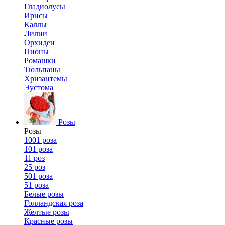
Гладиолусы
Ирисы
Каллы
Лилии
Орхидеи
Пионы
Ромашки
Тюльпаны
Хризантемы
Эустома
Розы
Розы
1001 роза
101 роза
11 роз
25 роз
501 роза
51 роза
Белые розы
Голландская роза
Желтые розы
Красные розы