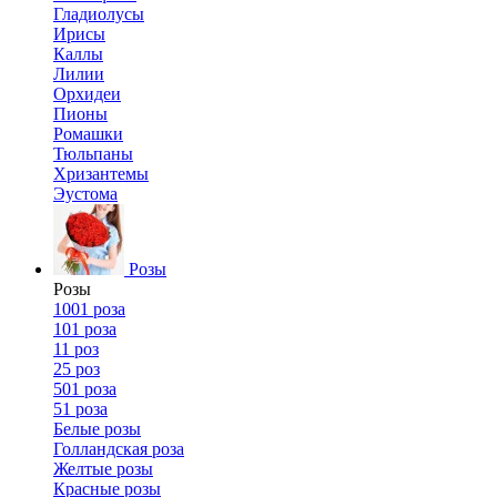
Гладиолусы
Ирисы
Каллы
Лилии
Орхидеи
Пионы
Ромашки
Тюльпаны
Хризантемы
Эустома
Розы
Розы
1001 роза
101 роза
11 роз
25 роз
501 роза
51 роза
Белые розы
Голландская роза
Желтые розы
Красные розы