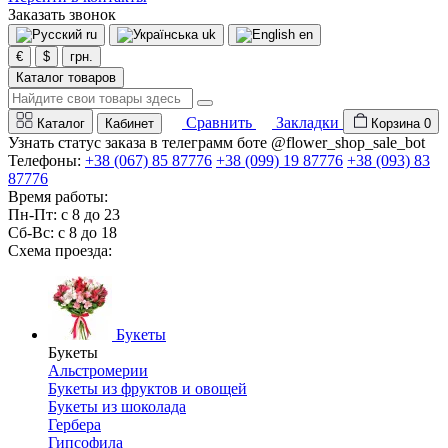
Заказать звонок
ru
uk
en
€
$
грн.
Каталог товаров
Сравнить
Закладки
Каталог
Кабинет
Корзина
0
Узнать статус заказа в телеграмм боте @flower_shop_sale_bot
Телефоны:
+38 (067) 85 87776
+38 (099) 19 87776
+38 (093) 83
87776
Время работы:
Пн-Пт: с 8 до 23
Сб-Вс: с 8 до 18
Схема проезда:
Букеты
Букеты
Альстромерии
Букеты из фруктов и овощей
Букеты из шоколада
Гербера
Гипсофила