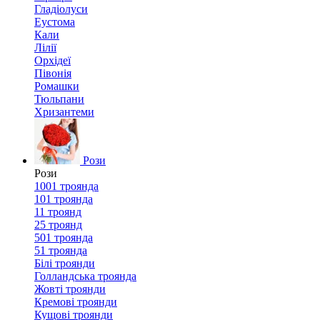
Гладіолуси
Еустома
Кали
Лілії
Орхідеї
Півонія
Ромашки
Тюльпани
Хризантеми
Рози
Рози
1001 троянда
101 троянда
11 троянд
25 троянд
501 троянда
51 троянда
Білі троянди
Голландська троянда
Жовті троянди
Кремові троянди
Кущові троянди