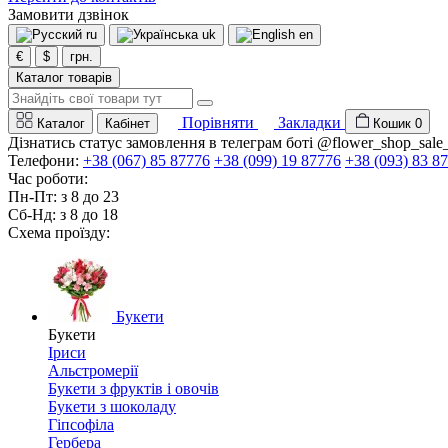
Замовити дзвінок
ru
uk
en
€
$
грн.
Каталог товарів
Порівняти
Закладки
Каталог
Кабінет
Кошик
0
Дізнатись статус замовлення в телеграм боті @flower_shop_sale
Телефони:
+38 (067) 85 87776
+38 (099) 19 87776
+38 (093) 83 8
Час роботи:
Пн-Пт: з 8 до 23
Сб-Нд: з 8 до 18
Схема проїзду:
Букети
Букети
Іриси
Альстромерії
Букети з фруктів і овочів
Букети з шоколаду
Гіпсофіла
Гербера