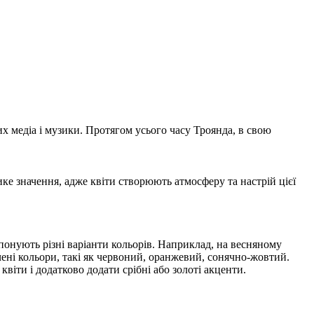
них медіа і музики. Протягом усього часу Троянда, в свою
ике значення, адже квіти створюють атмосферу та настрій цієї
опонують різні варіанти кольорів. Наприклад, на весняному
ичені кольори, такі як червоний, оранжевий, сонячно-жовтий.
віти і додатково додати срібні або золоті акценти.