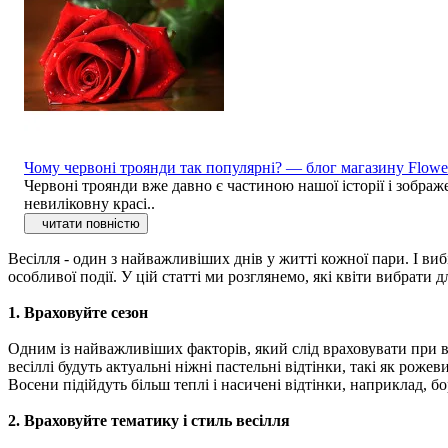
Чому червоні троянди так популярні? — блог магазину Flowe
Червоні троянди вже давно є частиною нашої історії і зображе
невиліковну красі..
читати повністю
Весілля - один з найважливіших днів у житті кожної пари. І виб
особливої події. У цій статті ми розглянемо, які квіти вибрати 
1. Враховуйте сезон
Одним із найважливіших факторів, який слід враховувати при ви
весіллі будуть актуальні ніжні пастельні відтінки, такі як рож
Восени підійдуть більш теплі і насичені відтінки, наприклад, б
2. Враховуйте тематику і стиль весілля