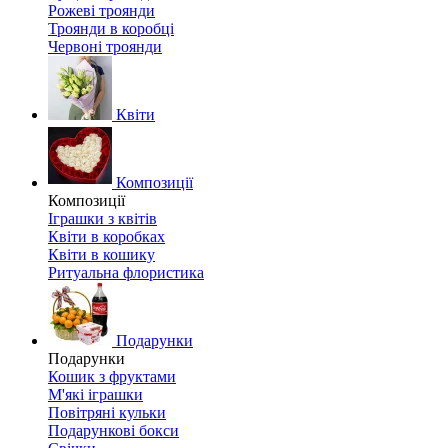
Рожеві троянди
Троянди в коробці
Червоні троянди
Квіти
Композиції
Композиції
Іграшки з квітів
Квіти в коробках
Квіти в кошику
Ритуальна флористика
Подарунки
Подарунки
Кошик з фруктами
М'які іграшки
Повітряні кульки
Подарункові бокси