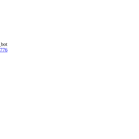
_bot
7776