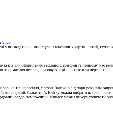
r Shop
ні у вигляді творів мистецтва з класичних картин, поезії, сучас
ір квітів для оформлення весільної церемонії та прийому має вел
для оформлення весілля, враховуючи різні аспекти та переваги.
борі квітів на весілля, є сезон. Залежно від пори року вам запр
евий, лавандовий, блакитний. Влітку можна вибрати яскраві і нас
ордовий, бордо, темно-синій. Взимку можна використовувати білі к