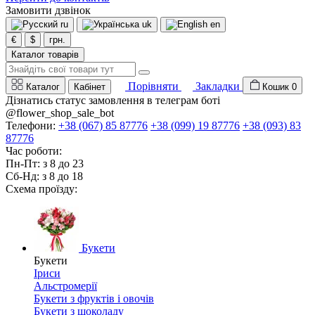
Замовити дзвінок
ru
uk
en
€
$
грн.
Каталог товарів
Порівняти
Закладки
Каталог
Кабінет
Кошик
0
Дізнатись статус замовлення в телеграм боті
@flower_shop_sale_bot
Телефони:
+38 (067) 85 87776
+38 (099) 19 87776
+38 (093) 83
87776
Час роботи:
Пн-Пт: з 8 до 23
Сб-Нд: з 8 до 18
Схема проїзду:
Букети
Букети
Іриси
Альстромерії
Букети з фруктів і овочів
Букети з шоколаду