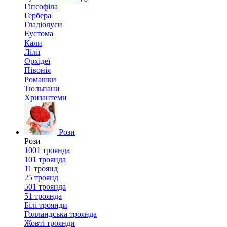
Гіпсофіла
Гербера
Гладіолуси
Еустома
Кали
Лілії
Орхідеї
Півонія
Ромашки
Тюльпани
Хризантеми
Рози
Рози
1001 троянда
101 троянда
11 троянд
25 троянд
501 троянда
51 троянда
Білі троянди
Голландська троянда
Жовті троянди