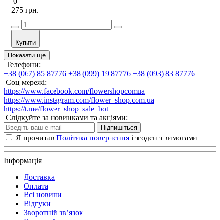
0
275 грн.
Купити
Показати ще
Телефони:
+38 (067) 85 87776
+38 (099) 19 87776
+38 (093) 83 87776
Соц мережі:
https://www.facebook.com/flowershopcomua
https://www.instagram.com/flower_shop.com.ua
https://t.me/flower_shop_sale_bot
Слідкуйте за новинками та акціями:
Підпишіться
Я прочитав
Політика повернення
і згоден з вимогами
Інформація
Доставка
Оплата
Всі новини
Відгуки
Зворотній зв’язок