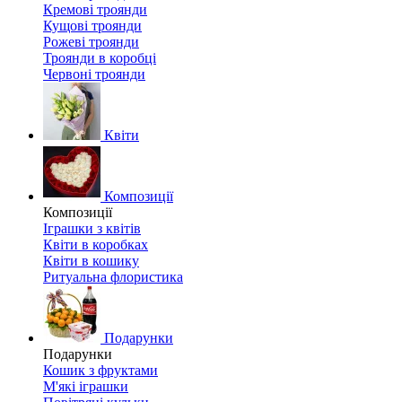
Кремові троянди
Кущові троянди
Рожеві троянди
Троянди в коробці
Червоні троянди
Квіти
Композиції
Композиції
Іграшки з квітів
Квіти в коробках
Квіти в кошику
Ритуальна флористика
Подарунки
Подарунки
Кошик з фруктами
М'які іграшки