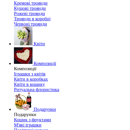
Кремові троянди
Кущові троянди
Рожеві троянди
Троянди в коробці
Червоні троянди
Квіти
Композиції
Композиції
Іграшки з квітів
Квіти в коробках
Квіти в кошику
Ритуальна флористика
Подарунки
Подарунки
Кошик з фруктами
М'які іграшки