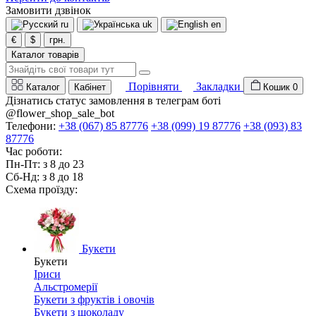
Замовити дзвінок
ru
uk
en
€
$
грн.
Каталог товарів
Порівняти
Закладки
Каталог
Кабінет
Кошик
0
Дізнатись статус замовлення в телеграм боті
@flower_shop_sale_bot
Телефони:
+38 (067) 85 87776
+38 (099) 19 87776
+38 (093) 83
87776
Час роботи:
Пн-Пт: з 8 до 23
Сб-Нд: з 8 до 18
Схема проїзду:
Букети
Букети
Іриси
Альстромерії
Букети з фруктів і овочів
Букети з шоколаду