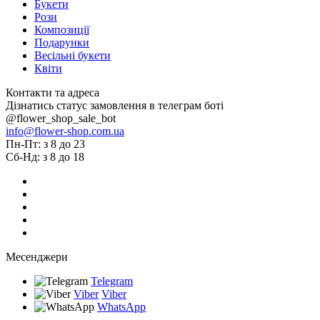
Букети
Рози
Композиції
Подарунки
Весільні букети
Квіти
Контакти та адреса
Дізнатись статус замовлення в телеграм боті
@flower_shop_sale_bot
info@flower-shop.com.ua
Пн-Пт: з 8 до 23
Сб-Нд: з 8 до 18
Месенджери
Telegram
Viber
Viber
WhatsApp