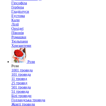
Гіпсофіла
Гербера
Гладіолуси
Еустома
Кали
Лілії
Орхідеї
Півонія
Ромашки
Тюльпани
Хризантеми
Рози
Рози
1001 троянда
101 троянда
11 троянд
25 троянд
501 троянда
51 троянда
Білі троянди
Голландська троянда
Жовті троянди