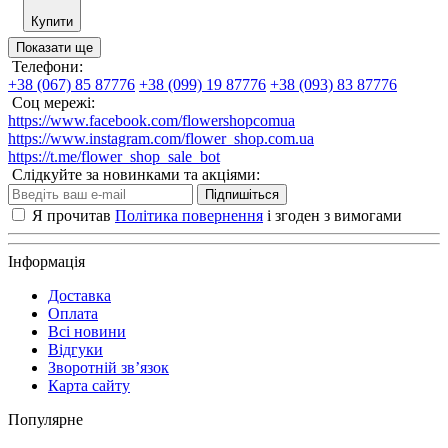
Купити
Показати ще
Телефони:
+38 (067) 85 87776
+38 (099) 19 87776
+38 (093) 83 87776
Соц мережі:
https://www.facebook.com/flowershopcomua
https://www.instagram.com/flower_shop.com.ua
https://t.me/flower_shop_sale_bot
Слідкуйте за новинками та акціями:
Підпишіться
Я прочитав
Політика повернення
і згоден з вимогами
Інформація
Доставка
Оплата
Всі новини
Відгуки
Зворотній зв’язок
Карта сайту
Популярне