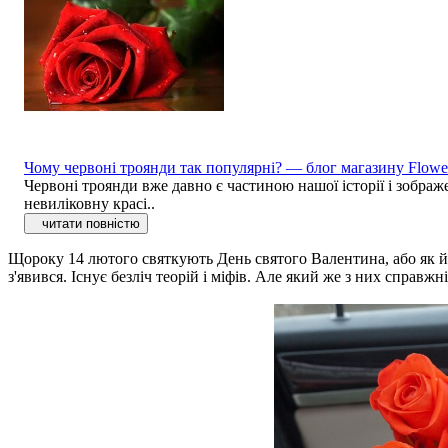
Чому червоні троянди так популярні? — блог магазину Flowe
Червоні троянди вже давно є частиною нашої історії і зображе
невиліковну красі..
читати повністю
Щороку 14 лютого святкують День святого Валентина, або як його 
з'явився. Існує безліч теорій і міфів. Але який же з них справжн