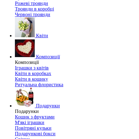
Рожеві троянди
Троянди в коробці
Червоні троянди
Квіти
Композиції
Композиції
Іграшки з квітів
Квіти в коробках
Квіти в кошику
Ритуальна флористика
Подарунки
Подарунки
Кошик з фруктами
М'які іграшки
Повітряні кульки
Подарункові бокси