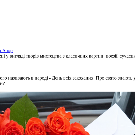
r Shop
ні у вигляді творів мистецтва з класичних картин, поезії, сучас
називають в народі - День всіх закоханих. Про свято знають у всь
ій?