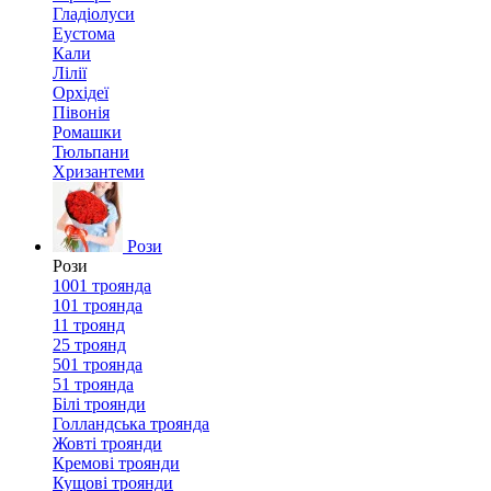
Гладіолуси
Еустома
Кали
Лілії
Орхідеї
Півонія
Ромашки
Тюльпани
Хризантеми
Рози
Рози
1001 троянда
101 троянда
11 троянд
25 троянд
501 троянда
51 троянда
Білі троянди
Голландська троянда
Жовті троянди
Кремові троянди
Кущові троянди