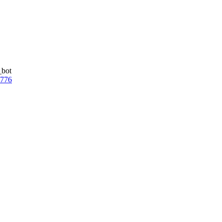
_bot
7776