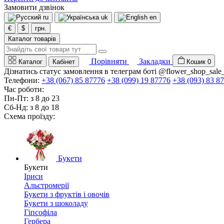
Замовити дзвінок
ru
uk
en
€
$
грн.
Каталог товарів
Порівняти
Закладки
Каталог
Кабінет
Кошик
0
Дізнатись статус замовлення в телеграм боті @flower_shop_sale
Телефони:
+38 (067) 85 87776
+38 (099) 19 87776
+38 (093) 83 8
Час роботи:
Пн-Пт: з 8 до 23
Сб-Нд: з 8 до 18
Схема проїзду:
Букети
Букети
Іриси
Альстромерії
Букети з фруктів і овочів
Букети з шоколаду
Гіпсофіла
Гербера