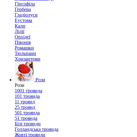
Гіпсофіла
Гербера
Гладіолуси
Еустома
Кали
Лілії
Орхідеї
Півонія
Ромашки
Тюльпани
Хризантеми
Рози
Рози
1001 троянда
101 троянда
11 троянд
25 троянд
501 троянда
51 троянда
Білі троянди
Голландська троянда
Жовті троянди