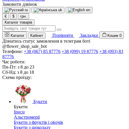
Замовити дзвінок
ru
uk
en
€
$
грн.
Каталог товарів
Порівняти
Закладки
Каталог
Кабінет
Кошик
0
Дізнатись статус замовлення в телеграм боті
@flower_shop_sale_bot
Телефони:
+38 (067) 85 87776
+38 (099) 19 87776
+38 (093) 83
87776
Час роботи:
Пн-Пт: з 8 до 23
Сб-Нд: з 8 до 18
Схема проїзду:
Букети
Букети
Іриси
Альстромерії
Букети з фруктів і овочів
Букети з шоколаду