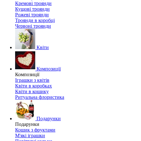
Кремові троянди
Кущові троянди
Рожеві троянди
Троянди в коробці
Червоні троянди
Квіти
Композиції
Композиції
Іграшки з квітів
Квіти в коробках
Квіти в кошику
Ритуальна флористика
Подарунки
Подарунки
Кошик з фруктами
М'які іграшки