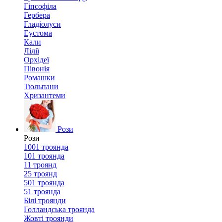
Гіпсофіла
Гербера
Гладіолуси
Еустома
Кали
Лілії
Орхідеї
Півонія
Ромашки
Тюльпани
Хризантеми
Рози
Рози
1001 троянда
101 троянда
11 троянд
25 троянд
501 троянда
51 троянда
Білі троянди
Голландська троянда
Жовті троянди