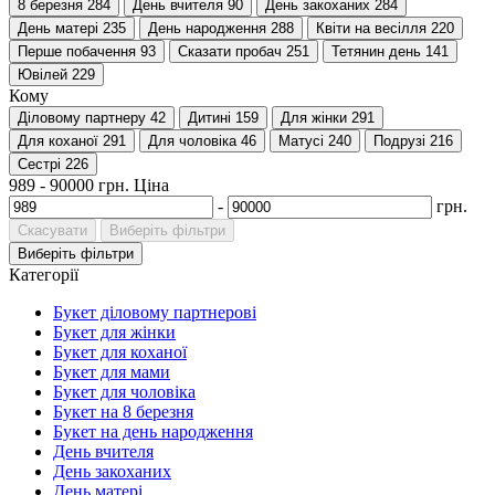
8 березня
284
День вчителя
90
День закоханих
284
День матері
235
День народження
288
Квіти на весілля
220
Перше побачення
93
Сказати пробач
251
Тетянин день
141
Ювілей
229
Кому
Діловому партнеру
42
Дитині
159
Для жінки
291
Для коханої
291
Для чоловіка
46
Матусі
240
Подрузі
216
Сестрі
226
989
-
90000
грн.
Ціна
-
грн.
Скасувати
Виберіть фільтри
Виберіть фільтри
Категорії
Букет діловому партнерові
Букет для жінки
Букет для коханої
Букет для мами
Букет для чоловіка
Букет на 8 березня
Букет на день народження
День вчителя
День закоханих
День матері