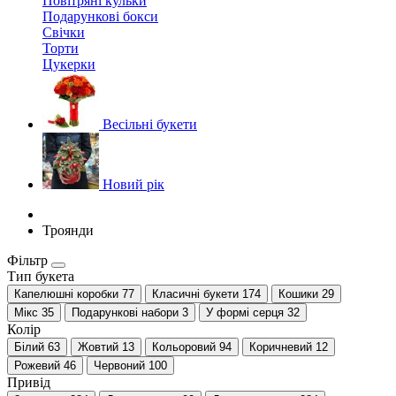
Повітряні кульки
Подарункові бокси
Свічки
Торти
Цукерки
Весільні букети
Новий рік
Троянди
Фільтр
Тип букета
Капелюшні коробки
77
Класичні букети
174
Кошики
29
Мікс
35
Подарункові набори
3
У формі серця
32
Колір
Білий
63
Жовтий
13
Кольоровий
94
Коричневий
12
Рожевий
46
Червоний
100
Привід