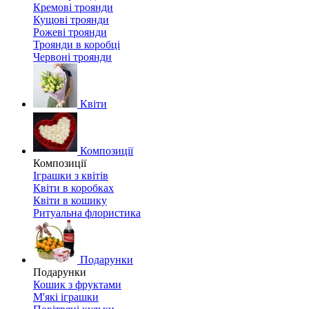
Кремові троянди
Кущові троянди
Рожеві троянди
Троянди в коробці
Червоні троянди
Квіти
Композиції
Композиції
Іграшки з квітів
Квіти в коробках
Квіти в кошику
Ритуальна флористика
Подарунки
Подарунки
Кошик з фруктами
М'які іграшки