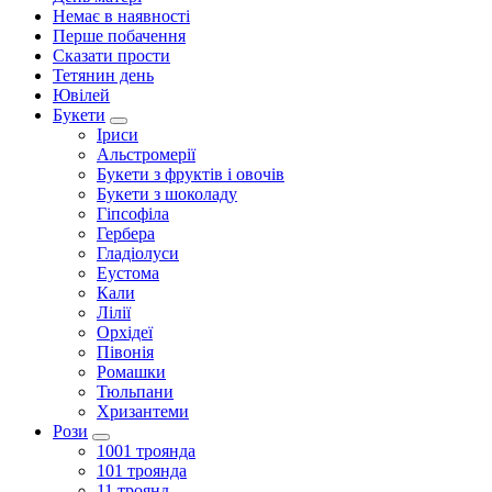
Немає в наявності
Перше побачення
Сказати прости
Тетянин день
Ювілей
Букети
Іриси
Альстромерії
Букети з фруктів і овочів
Букети з шоколаду
Гіпсофіла
Гербера
Гладіолуси
Еустома
Кали
Лілії
Орхідеї
Півонія
Ромашки
Тюльпани
Хризантеми
Рози
1001 троянда
101 троянда
11 троянд