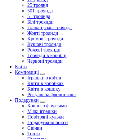
25 троянд
501 троянда
51 троянда
Білі троянди
Голландська троянда
Жовті троянди
Кремові троянди
Кущові троянди
Рожеві троянди
Троянди в коробці
Червоні троянди
Квіти
Композиції
Іграшки з квітів
Квіти в коробках
Квіти в кошику
Ритуальна флористика
Подарунки
Кошик з фруктами
М'які іграшки
Повітряні кульки
Подарункові бокси
Свічки
Торти