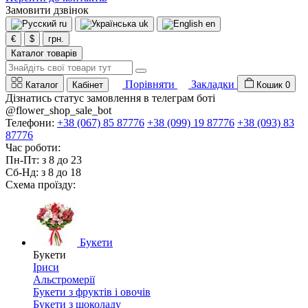
Замовити дзвінок
ru
uk
en
€
$
грн.
Каталог товарів
Порівняти
Закладки
Каталог
Кабінет
Кошик
0
Дізнатись статус замовлення в телеграм боті
@flower_shop_sale_bot
Телефони:
+38 (067) 85 87776
+38 (099) 19 87776
+38 (093) 83
87776
Час роботи:
Пн-Пт: з 8 до 23
Сб-Нд: з 8 до 18
Схема проїзду:
Букети
Букети
Іриси
Альстромерії
Букети з фруктів і овочів
Букети з шоколаду