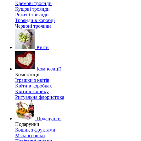
Кремові троянди
Кущові троянди
Рожеві троянди
Троянди в коробці
Червоні троянди
Квіти
Композиції
Композиції
Іграшки з квітів
Квіти в коробках
Квіти в кошику
Ритуальна флористика
Подарунки
Подарунки
Кошик з фруктами
М'які іграшки