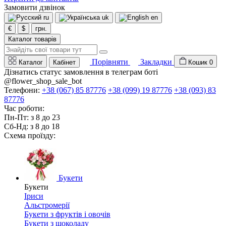
Замовити дзвінок
ru
uk
en
€
$
грн.
Каталог товарів
Порівняти
Закладки
Каталог
Кабінет
Кошик
0
Дізнатись статус замовлення в телеграм боті
@flower_shop_sale_bot
Телефони:
+38 (067) 85 87776
+38 (099) 19 87776
+38 (093) 83
87776
Час роботи:
Пн-Пт: з 8 до 23
Сб-Нд: з 8 до 18
Схема проїзду:
Букети
Букети
Іриси
Альстромерії
Букети з фруктів і овочів
Букети з шоколаду