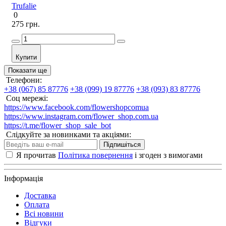
Trufalie
0
275 грн.
Купити
Показати ще
Телефони:
+38 (067) 85 87776
+38 (099) 19 87776
+38 (093) 83 87776
Соц мережі:
https://www.facebook.com/flowershopcomua
https://www.instagram.com/flower_shop.com.ua
https://t.me/flower_shop_sale_bot
Слідкуйте за новинками та акціями:
Підпишіться
Я прочитав
Політика повернення
і згоден з вимогами
Інформація
Доставка
Оплата
Всі новини
Відгуки