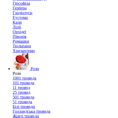
Гіпсофіла
Гербера
Гладіолуси
Еустома
Кали
Лілії
Орхідеї
Півонія
Ромашки
Тюльпани
Хризантеми
Рози
Рози
1001 троянда
101 троянда
11 троянд
25 троянд
501 троянда
51 троянда
Білі троянди
Голландська троянда
Жовті троянди