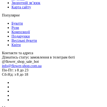
Зворотній зв’язок
Карта сайту
Популярне
Букети
Рози
Композиції
Подарунки
Весільні букети
Квіти
Контакти та адреса
Дізнатись статус замовлення в телеграм боті
@flower_shop_sale_bot
info@flower-shop.com.ua
Пн-Пт: з 8 до 23
Сб-Нд: з 8 до 18