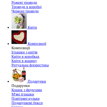
Рожеві троянди
Троянди в коробці
Червоні троянди
Квіти
Композиції
Композиції
Іграшки з квітів
Квіти в коробках
Квіти в кошику
Ритуальна флористика
Подарунки
Подарунки
Кошик з фруктами
М'які іграшки
Повітряні кульки
Подарункові бокси