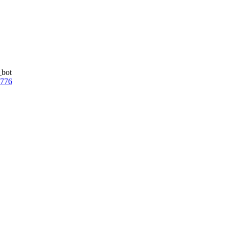
_bot
7776