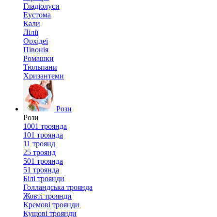
Гладіолуси
Еустома
Кали
Лілії
Орхідеї
Півонія
Ромашки
Тюльпани
Хризантеми
Рози
Рози
1001 троянда
101 троянда
11 троянд
25 троянд
501 троянда
51 троянда
Білі троянди
Голландська троянда
Жовті троянди
Кремові троянди
Кущові троянди