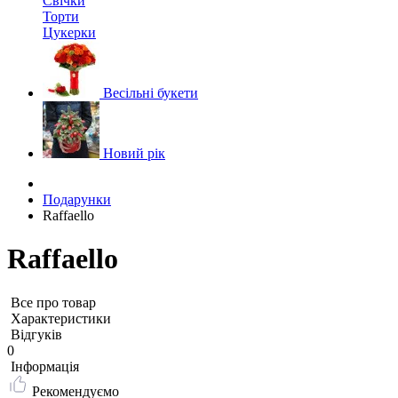
Свічки
Торти
Цукерки
Весільні букети
Новий рік
Подарунки
Raffaello
Raffaello
Все про товар
Характеристики
Відгуків
0
Iнформація
Рекомендуємо