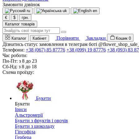
Замовити дзвінок
ru
uk
en
€
$
грн.
Каталог товарів
Порівняти
Закладки
Каталог
Кабінет
Кошик
0
Дізнатись статус замовлення в телеграм боті @flower_shop_sale
Телефони:
+38 (067) 85 87776
+38 (099) 19 87776
+38 (093) 83 8
Час роботи:
Пн-Пт: з 8 до 23
Сб-Нд: з 8 до 18
Схема проїзду:
Букети
Букети
Іриси
Альстромерії
Букети з фруктів і овочів
Букети з шоколаду
Гіпсофіла
Гербера