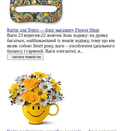
Квіти для Терез — блог магазину Flower Shop
Ваги 23 вересня-22 жовтня Знак зодіаку: на думку
багатьох, найбажаніший із знаків зодіаку, тому що він
являє собою Зеніт року, ваги – уособлення ідеального
балансу і гармонії. Ваги елегантні, в..
читати повністю