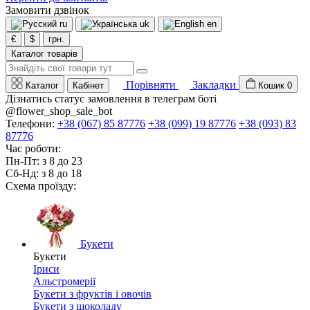
Замовити дзвінок
ru
uk
en
€
$
грн.
Каталог товарів
Порівняти
Закладки
Каталог
Кабінет
Кошик
0
Дізнатись статус замовлення в телеграм боті
@flower_shop_sale_bot
Телефони:
+38 (067) 85 87776
+38 (099) 19 87776
+38 (093) 83
87776
Час роботи:
Пн-Пт: з 8 до 23
Сб-Нд: з 8 до 18
Схема проїзду:
Букети
Букети
Іриси
Альстромерії
Букети з фруктів і овочів
Букети з шоколаду