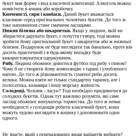
букет мав форму і вид класичної композиції. Алкоголь можна
помістити в кошик або коробочку.
Копченості, сири і ковбаси.
Даний букет вважається
класикою серед оригінальних чоловічих букетів. До того ж
таке наповнення стане смачним ласощами.
Нижня білизна або шкарпетки.
Якщо у людини, якій ви
збираєтеся дарувати букет, є почуття гумору, тоді можна
зробити йому оригінальний букет з шкарпеток або ж нижньої
білизни. Подарунок не буде виглядати так банально, проте він
досить практичний і в будь-якому випадку буде
використовуватися одержувачем.
Рибу.
Людина обожнює дивитися футбол під рибу з пивом?
Чому б не створити йому композицію з тарані і улюбленого
напою. До того ж різноманітність сушеної риби досить
велика. Можна взяти не тільки стандартну таранку, але і
полосатика, кальмара і іншу морську живність.
Солодощі.
Чоловік - ласун? Тоді необхідно придивитися до
солодких букетів. Однак тут важливо розуміти, які саме
ласощі обожнює винуватець торжества. До того ж немає
необхідності з солодощів робити класичний букет, вони
можуть чудово виглядати в кошику і доповнювати один
одного.
Не знаєте, який з перерахованих вище варіантів вибрати?