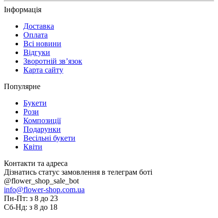
Інформація
Доставка
Оплата
Всі новини
Відгуки
Зворотній зв’язок
Карта сайту
Популярне
Букети
Рози
Композиції
Подарунки
Весільні букети
Квіти
Контакти та адреса
Дізнатись статус замовлення в телеграм боті
@flower_shop_sale_bot
info@flower-shop.com.ua
Пн-Пт: з 8 до 23
Сб-Нд: з 8 до 18