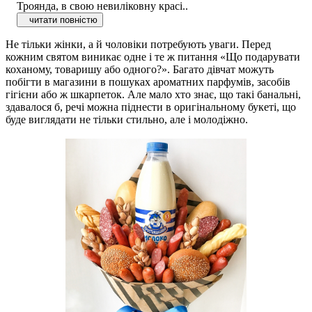
Троянда, в свою невиліковну красі..
читати повністю
Не тільки жінки, а й чоловіки потребують уваги. Перед
кожним святом виникає одне і те ж питання «Що подарувати
коханому, товаришу або одного?». Багато дівчат можуть
побігти в магазини в пошуках ароматних парфумів, засобів
гігієни або ж шкарпеток. Але мало хто знає, що такі банальні,
здавалося б, речі можна піднести в оригінальному букеті, що
буде виглядати не тільки стильно, але і молодіжно.