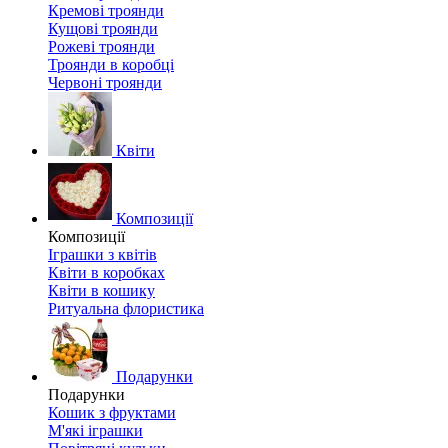
Кремові троянди
Кущові троянди
Рожеві троянди
Троянди в коробці
Червоні троянди
Квіти
Композиції
Композиції
Іграшки з квітів
Квіти в коробках
Квіти в кошику
Ритуальна флористика
Подарунки
Подарунки
Кошик з фруктами
М'які іграшки