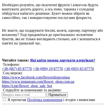
Необхідно розуміти, що екзотичні фрукти і алкоголь будуть
коштувати досить дорого, а ось пиво, таранка і солодощі
обійдуться набагато дешевше. Букет можна зібрати як
самостійно, так і використовуючи послугами флориста.
Не знаєте, що подарувати босові, колезі, одному, партнеру або
коханому? Тоді придивіться до оригінальних чоловічим
букетів, які не тільки виглядають стильно, але і залишаться в
пам'яті на тривалий час.
Читайте також:
Які квіти можна дарувати алергікам?
Телефони:
+38 (067) 85 87776
+38 (099) 19 87776
+38 (093) 83 87776
Соц мережі:
https://www.facebook.com/flowershopcomua
https://www.instagram.com/flower_shop.com.ua
https://t.me/flower_shop_sale_bot
Слідкуйте за новинками та акціями:
Підпишіться
Я прочитав
Політика повернення
і згоден з вимогами