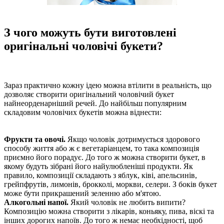
З чого можуть бути виготовлені
оригінальні чоловічі букети?
Зараз практично кожну ідею можна втілити в реальність, що
дозволяє створити оригінальний чоловічий букет
найнеорденарніший речей. До найбільш популярним
складовим чоловічих букетів можна віднести:
Фрукти та овочі.
Якщо чоловік дотримується здорового
способу життя або ж є вегетаріанцем, то така композиція
приємно його порадує. До того ж можна створити букет, в
якому будуть зібрані його найулюбленіші продукти. Як
правило, композиції складають з яблук, ківі, апельсинів,
грейпфрутів, лимонів, брокколі, моркви, селери. З боків букет
може бути прикрашений зеленню або м'ятою.
Алкогольні напої.
Який чоловік не любить випити?
Композицію можна створити з лікарів, коньяку, пива, віскі та
інших дорогих напоїв. До того ж немає необхідності, щоб