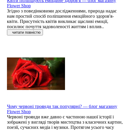
Квіти поліпшують емоційне здоров'я — блог магазину
Flower Shop
Згідно з поведінковими дослідженнями, природа надає
нам простий спосіб поліпшення емоційного здоров'я-
квіти. Присутність квітів викликає щасливі емоції,
посилює почуття задоволеності життям і вплив..
читати повністю
Чому червоні троянди так популярні? — блог магазину
Flower Shop
Червоні троянди вже давно є частиною нашої історії і
зображені у вигляді творів мистецтва з класичних картин,
поезії, сучасних медіа і музики. Протягом усього часу