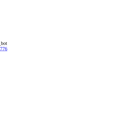
_bot
7776