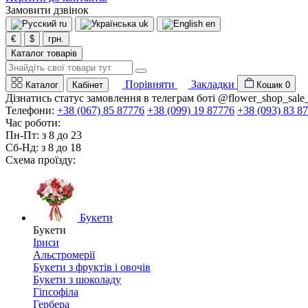
Замовити дзвінок
ru
uk
en
€
$
грн.
Каталог товарів
Порівняти
Закладки
Каталог
Кабінет
Кошик
0
Дізнатись статус замовлення в телеграм боті @flower_shop_sale
Телефони:
+38 (067) 85 87776
+38 (099) 19 87776
+38 (093) 83 8
Час роботи:
Пн-Пт: з 8 до 23
Сб-Нд: з 8 до 18
Схема проїзду:
Букети
Букети
Іриси
Альстромерії
Букети з фруктів і овочів
Букети з шоколаду
Гіпсофіла
Гербера