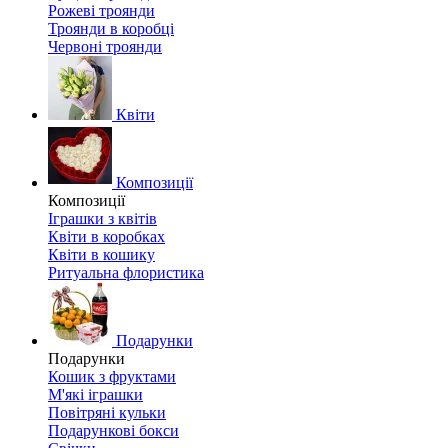
Рожеві троянди
Троянди в коробці
Червоні троянди
Квіти
Композиції
Композиції
Іграшки з квітів
Квіти в коробках
Квіти в кошику
Ритуальна флористика
Подарунки
Подарунки
Кошик з фруктами
М'які іграшки
Повітряні кульки
Подарункові бокси