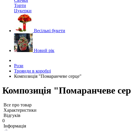
Свічки
Торти
Цукерки
Весільні букети
Новий рік
Рози
Троянди в коробці
Композиція "Помаранчеве серце"
Композиція "Помаранчеве се
Все про товар
Характеристики
Відгуків
0
Iнформація