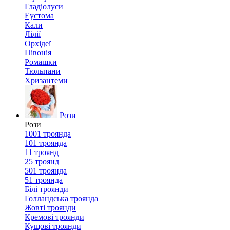
Гладіолуси
Еустома
Кали
Лілії
Орхідеї
Півонія
Ромашки
Тюльпани
Хризантеми
Рози
Рози
1001 троянда
101 троянда
11 троянд
25 троянд
501 троянда
51 троянда
Білі троянди
Голландська троянда
Жовті троянди
Кремові троянди
Кущові троянди