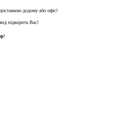
доставкою додому або офіс!
янд підкорить Вас!
op
!