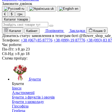
Замовити дзвінок
ru
uk
en
€
$
грн.
Каталог товарів
Порівняти
Закладки
Каталог
Кабінет
Кошик
0
Дізнатись статус замовлення в телеграм боті @flower_shop_sale
Телефони:
+38 (067) 85 87776
+38 (099) 19 87776
+38 (093) 83 8
Час роботи:
Пн-Пт: з 8 до 23
Сб-Нд: з 8 до 18
Схема проїзду:
Букети
Букети
Іриси
Альстромерії
Букети з фруктів і овочів
Букети з шоколаду
Гіпсофіла
Гербера