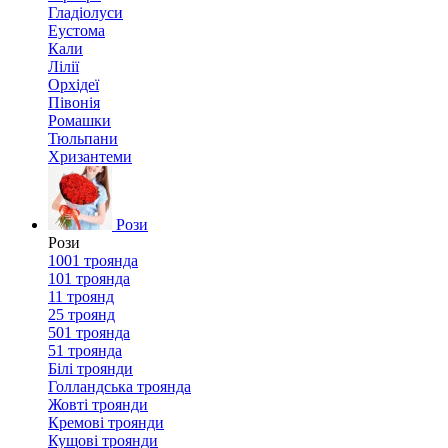
Гладіолуси
Еустома
Кали
Лілії
Орхідеї
Півонія
Ромашки
Тюльпани
Хризантеми
Рози
Рози
1001 троянда
101 троянда
11 троянд
25 троянд
501 троянда
51 троянда
Білі троянди
Голландська троянда
Жовті троянди
Кремові троянди
Кущові троянди