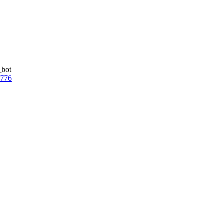
_bot
7776