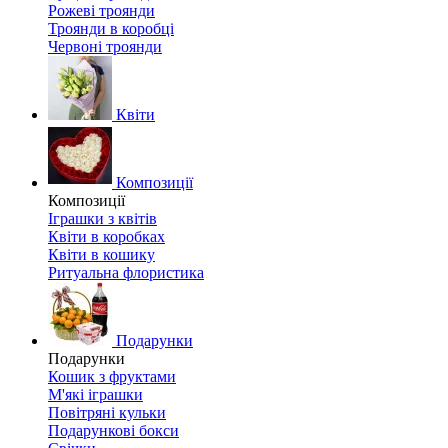
Рожеві троянди
Троянди в коробці
Червоні троянди
Квіти
Композиції
Композиції
Іграшки з квітів
Квіти в коробках
Квіти в кошику
Ритуальна флористика
Подарунки
Подарунки
Кошик з фруктами
М'які іграшки
Повітряні кульки
Подарункові бокси