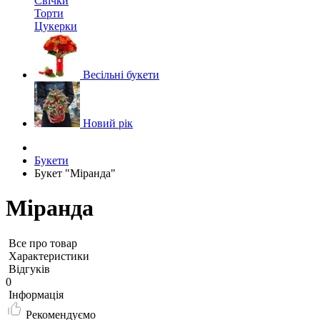
Свічки
Торти
Цукерки
Весільні букети
Новий рік
Букети
Букет "Міранда"
Міранда
Все про товар
Характеристики
Відгуків
0
Iнформація
Рекомендуємо