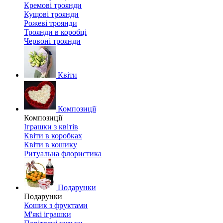
Кремові троянди
Кущові троянди
Рожеві троянди
Троянди в коробці
Червоні троянди
Квіти
Композиції
Композиції
Іграшки з квітів
Квіти в коробках
Квіти в кошику
Ритуальна флористика
Подарунки
Подарунки
Кошик з фруктами
М'які іграшки