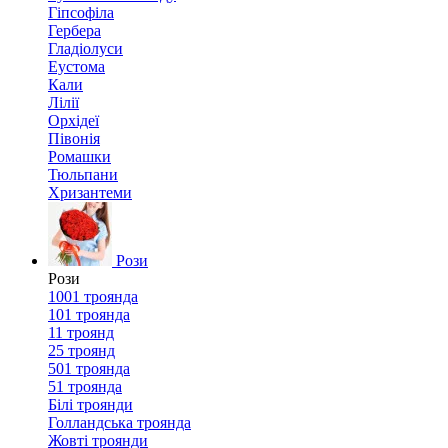
Гіпсофіла
Гербера
Гладіолуси
Еустома
Кали
Лілії
Орхідеї
Півонія
Ромашки
Тюльпани
Хризантеми
Рози
Рози
1001 троянда
101 троянда
11 троянд
25 троянд
501 троянда
51 троянда
Білі троянди
Голландська троянда
Жовті троянди