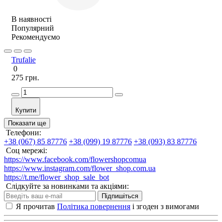
В наявності
Популярний
Рекомендуємо
Trufalie
0
275 грн.
Купити
Показати ще
Телефони:
+38 (067) 85 87776
+38 (099) 19 87776
+38 (093) 83 87776
Соц мережі:
https://www.facebook.com/flowershopcomua
https://www.instagram.com/flower_shop.com.ua
https://t.me/flower_shop_sale_bot
Слідкуйте за новинками та акціями:
Підпишіться
Я прочитав
Політика повернення
і згоден з вимогами