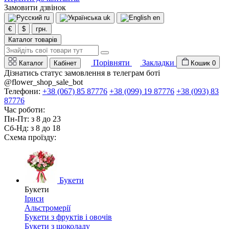
Замовити дзвінок
ru
uk
en
€
$
грн.
Каталог товарів
Порівняти
Закладки
Каталог
Кабінет
Кошик
0
Дізнатись статус замовлення в телеграм боті
@flower_shop_sale_bot
Телефони:
+38 (067) 85 87776
+38 (099) 19 87776
+38 (093) 83
87776
Час роботи:
Пн-Пт: з 8 до 23
Сб-Нд: з 8 до 18
Схема проїзду:
Букети
Букети
Іриси
Альстромерії
Букети з фруктів і овочів
Букети з шоколаду