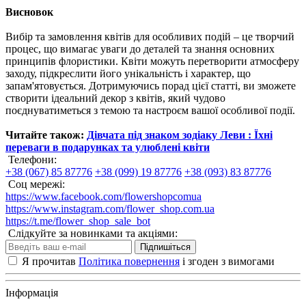
Висновок
Вибір та замовлення квітів для особливих подій – це творчий
процес, що вимагає уваги до деталей та знання основних
принципів флористики. Квіти можуть перетворити атмосферу
заходу, підкреслити його унікальність і характер, що
запам'ятовується. Дотримуючись порад цієї статті, ви зможете
створити ідеальний декор з квітів, який чудово
поєднуватиметься з темою та настроєм вашої особливої події.
Читайте також:
Дівчата під знаком зодіаку Леви : Їхні
переваги в подарунках та улюблені квіти
Телефони:
+38 (067) 85 87776
+38 (099) 19 87776
+38 (093) 83 87776
Соц мережі:
https://www.facebook.com/flowershopcomua
https://www.instagram.com/flower_shop.com.ua
https://t.me/flower_shop_sale_bot
Слідкуйте за новинками та акціями:
Підпишіться
Я прочитав
Політика повернення
і згоден з вимогами
Інформація