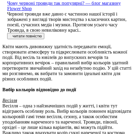
Чому червоні троянди так популярні? — блог магазину
Flower Shop
Червоні троянди вже давно є частиною нашої історії і
зображені у вигляді творів мистецтва з класичних картин,
поезії, сучасних медіа і музики. Протягом усього часу
Троянда, в свою невиліковну красі..
читати повністю
Квіти мають дивовижну здатність передавати емоції,
створювати атмосферу та підкреслювати особливість кожної
події. Від весіль та ювілеїв до випускних вечорів та
корпоративних вечірок – правильний вибір кольорів здатний
перетворити звичайний захід на незабутню подію. У цій статті
ми розглянемо, як вибрати та замовити ідеальні квіти для
різних особливих подій.
Вибір кольорів відповідно до події
Весілля
Весілля – одна з найзначніших подій у житті, і квіти тут
відіграють особливу роль. Вибір кольорів повинен відповідати
кольоровій гамі теми весілля, сезону, а також особистим
уподобанням нареченого та нареченої. Троянди, півонії,
орхідеї – це лише кілька варіантів, які можуть підійти.
Важливо також врахувати колір сукні нареченої та костюма