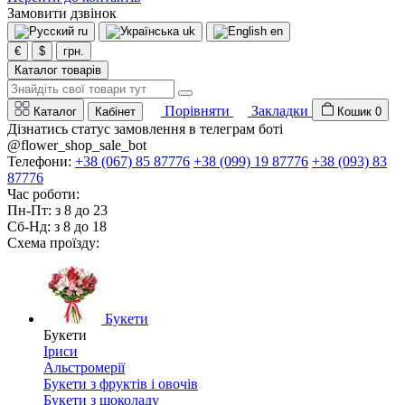
Замовити дзвінок
ru
uk
en
€
$
грн.
Каталог товарів
Порівняти
Закладки
Каталог
Кабінет
Кошик
0
Дізнатись статус замовлення в телеграм боті
@flower_shop_sale_bot
Телефони:
+38 (067) 85 87776
+38 (099) 19 87776
+38 (093) 83
87776
Час роботи:
Пн-Пт: з 8 до 23
Сб-Нд: з 8 до 18
Схема проїзду:
Букети
Букети
Іриси
Альстромерії
Букети з фруктів і овочів
Букети з шоколаду