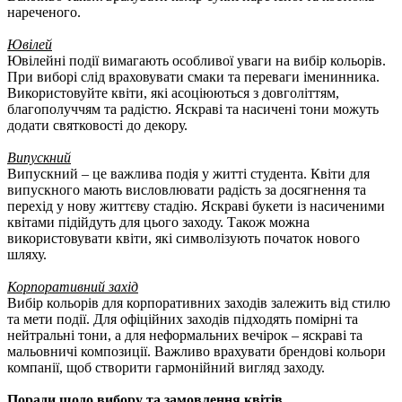
нареченого.
Ювілей
Ювілейні події вимагають особливої уваги на вибір кольорів.
При виборі слід враховувати смаки та переваги іменинника.
Використовуйте квіти, які асоціюються з довголіттям,
благополуччям та радістю. Яскраві та насичені тони можуть
додати святковості до декору.
Випускний
Випускний – це важлива подія у житті студента. Квіти для
випускного мають висловлювати радість за досягнення та
перехід у нову життєву стадію. Яскраві букети із насиченими
квітами підійдуть для цього заходу. Також можна
використовувати квіти, які символізують початок нового
шляху.
Корпоративний захід
Вибір кольорів для корпоративних заходів залежить від стилю
та мети події. Для офіційних заходів підходять помірні та
нейтральні тони, а для неформальних вечірок – яскраві та
мальовничі композиції. Важливо врахувати брендові кольори
компанії, щоб створити гармонійний вигляд заходу.
Поради щодо вибору та замовлення квітів