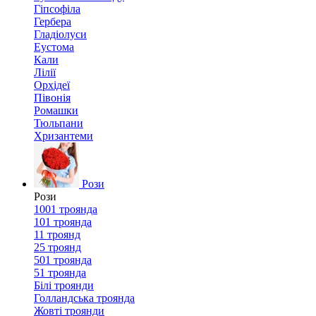
Гіпсофіла
Гербера
Гладіолуси
Еустома
Кали
Лілії
Орхідеї
Півонія
Ромашки
Тюльпани
Хризантеми
Рози
Рози
1001 троянда
101 троянда
11 троянд
25 троянд
501 троянда
51 троянда
Білі троянди
Голландська троянда
Жовті троянди