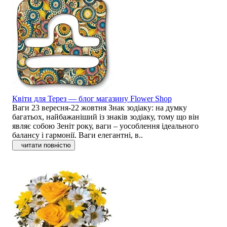
Квіти для Терез — блог магазину Flower Shop
Ваги 23 вересня-22 жовтня Знак зодіаку: на думку
багатьох, найбажаніший із знаків зодіаку, тому що він
являє собою Зеніт року, ваги – уособлення ідеального
балансу і гармонії. Ваги елегантні, в..
читати повністю