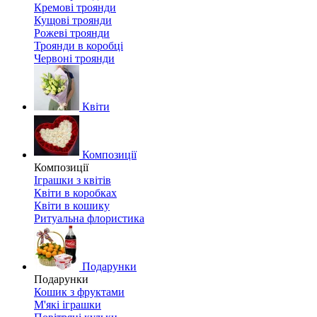
Кремові троянди
Кущові троянди
Рожеві троянди
Троянди в коробці
Червоні троянди
Квіти
Композиції
Композиції
Іграшки з квітів
Квіти в коробках
Квіти в кошику
Ритуальна флористика
Подарунки
Подарунки
Кошик з фруктами
М'які іграшки