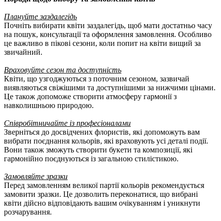
Плануйте заздалегідь
Почніть вибирати квіти заздалегідь, щоб мати достатньо часу
на пошук, консультації та оформлення замовлення. Особливо
це важливо в пікові сезони, коли попит на квіти вищий за
звичайний.
Враховуйте сезон та доступність
Квіти, що узгоджуються з поточним сезоном, зазвичай
виявляються свіжішими та доступнішими за нижчими цінами.
Це також допоможе створити атмосферу гармонії з
навколишньою природою.
Співробітничайте із професіоналами
Зверніться до досвідчених флористів, які допоможуть вам
вибрати поєднання кольорів, які враховують усі деталі події.
Вони також зможуть створити букети та композиції, які
гармонійно поєднуються із загальною стилістикою.
Замовляйте зразки
Перед замовленням великої партії кольорів рекомендується
замовити зразки. Це дозволить переконатися, що вибрані
квіти дійсно відповідають вашим очікуванням і уникнути
розчарування.