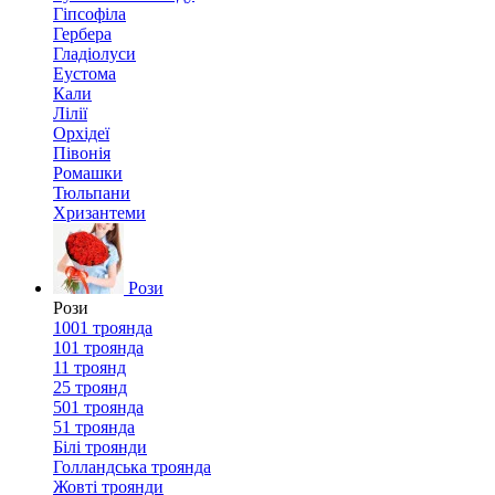
Гіпсофіла
Гербера
Гладіолуси
Еустома
Кали
Лілії
Орхідеї
Півонія
Ромашки
Тюльпани
Хризантеми
Рози
Рози
1001 троянда
101 троянда
11 троянд
25 троянд
501 троянда
51 троянда
Білі троянди
Голландська троянда
Жовті троянди