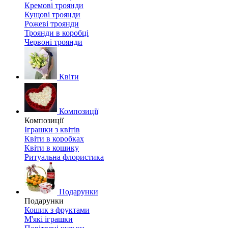
Кремові троянди
Кущові троянди
Рожеві троянди
Троянди в коробці
Червоні троянди
Квіти
Композиції
Композиції
Іграшки з квітів
Квіти в коробках
Квіти в кошику
Ритуальна флористика
Подарунки
Подарунки
Кошик з фруктами
М'які іграшки