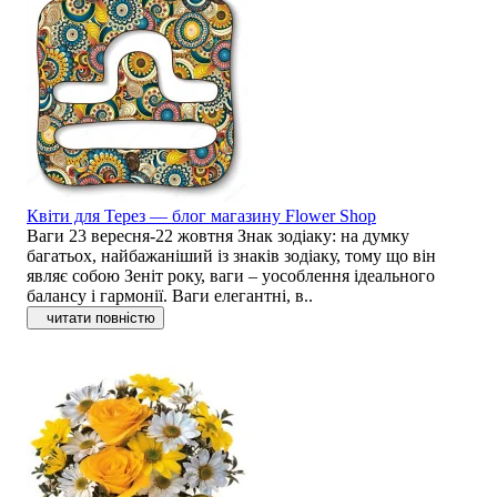
Квіти для Терез — блог магазину Flower Shop
Ваги 23 вересня-22 жовтня Знак зодіаку: на думку
багатьох, найбажаніший із знаків зодіаку, тому що він
являє собою Зеніт року, ваги – уособлення ідеального
балансу і гармонії. Ваги елегантні, в..
читати повністю