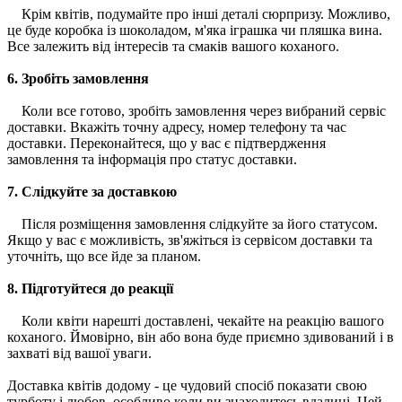
Крім квітів, подумайте про інші деталі сюрпризу. Можливо,
це буде коробка із шоколадом, м'яка іграшка чи пляшка вина.
Все залежить від інтересів та смаків вашого коханого.
6. Зробіть замовлення
Коли все готово, зробіть замовлення через вибраний сервіс
доставки. Вкажіть точну адресу, номер телефону та час
доставки. Переконайтеся, що у вас є підтвердження
замовлення та інформація про статус доставки.
7. Слідкуйте за доставкою
Після розміщення замовлення слідкуйте за його статусом.
Якщо у вас є можливість, зв'яжіться із сервісом доставки та
уточніть, що все йде за планом.
8. Підготуйтеся до реакції
Коли квіти нарешті доставлені, чекайте на реакцію вашого
коханого. Ймовірно, він або вона буде приємно здивований і в
захваті від вашої уваги.
Доставка квітів додому - це чудовий спосіб показати свою
турботу і любов, особливо коли ви знаходитесь вдалині. Цей