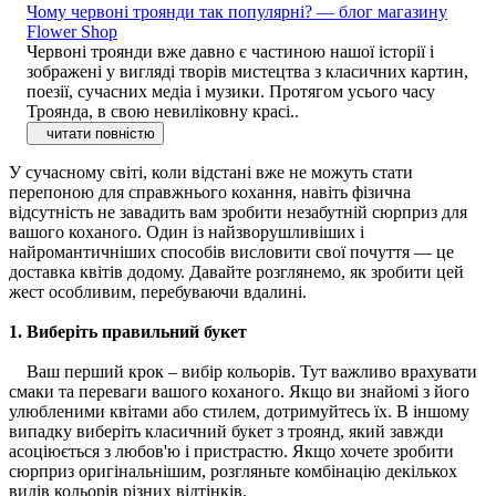
Чому червоні троянди так популярні? — блог магазину
Flower Shop
Червоні троянди вже давно є частиною нашої історії і
зображені у вигляді творів мистецтва з класичних картин,
поезії, сучасних медіа і музики. Протягом усього часу
Троянда, в свою невиліковну красі..
читати повністю
У сучасному світі, коли відстані вже не можуть стати
перепоною для справжнього кохання, навіть фізична
відсутність не завадить вам зробити незабутній сюрприз для
вашого коханого. Один із найзворушливіших і
найромантичніших способів висловити свої почуття — це
доставка квітів додому. Давайте розглянемо, як зробити цей
жест особливим, перебуваючи вдалині.
1. Виберіть правильний букет
Ваш перший крок – вибір кольорів. Тут важливо врахувати
смаки та переваги вашого коханого. Якщо ви знайомі з його
улюбленими квітами або стилем, дотримуйтесь їх. В іншому
випадку виберіть класичний букет з троянд, який завжди
асоціюється з любов'ю і пристрастю. Якщо хочете зробити
сюрприз оригінальнішим, розгляньте комбінацію декількох
видів кольорів різних відтінків.