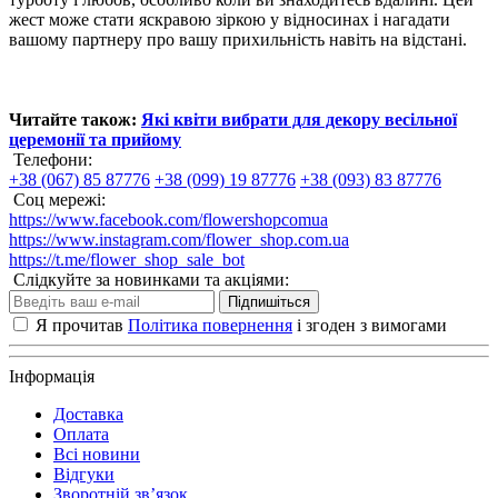
жест може стати яскравою зіркою у відносинах і нагадати
вашому партнеру про вашу прихильність навіть на відстані.
Читайте також:
Які квіти вибрати для декору весільної
церемонії та прийому
Телефони:
+38 (067) 85 87776
+38 (099) 19 87776
+38 (093) 83 87776
Соц мережі:
https://www.facebook.com/flowershopcomua
https://www.instagram.com/flower_shop.com.ua
https://t.me/flower_shop_sale_bot
Слідкуйте за новинками та акціями:
Підпишіться
Я прочитав
Політика повернення
і згоден з вимогами
Інформація
Доставка
Оплата
Всі новини
Відгуки
Зворотній зв’язок