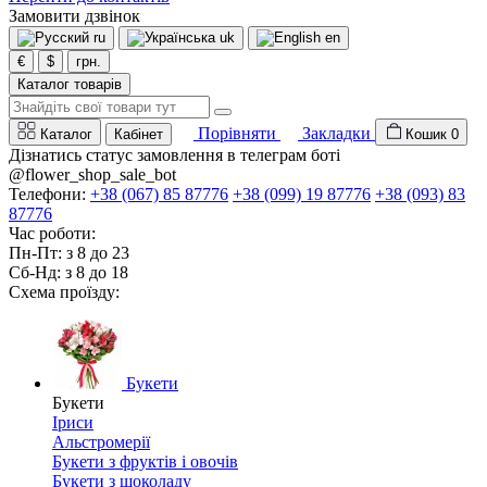
Замовити дзвінок
ru
uk
en
€
$
грн.
Каталог товарів
Порівняти
Закладки
Каталог
Кабінет
Кошик
0
Дізнатись статус замовлення в телеграм боті
@flower_shop_sale_bot
Телефони:
+38 (067) 85 87776
+38 (099) 19 87776
+38 (093) 83
87776
Час роботи:
Пн-Пт: з 8 до 23
Сб-Нд: з 8 до 18
Схема проїзду:
Букети
Букети
Іриси
Альстромерії
Букети з фруктів і овочів
Букети з шоколаду