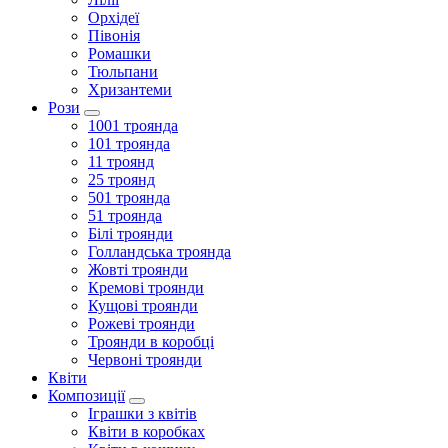
Орхідеї
Півонія
Ромашки
Тюльпани
Хризантеми
Рози
1001 троянда
101 троянда
11 троянд
25 троянд
501 троянда
51 троянда
Білі троянди
Голландська троянда
Жовті троянди
Кремові троянди
Кущові троянди
Рожеві троянди
Троянди в коробці
Червоні троянди
Квіти
Композиції
Іграшки з квітів
Квіти в коробках