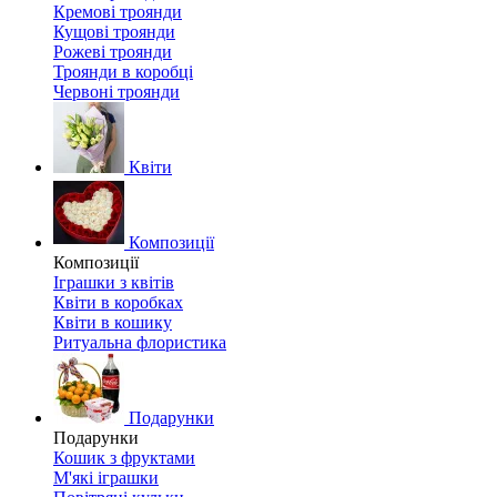
Кремові троянди
Кущові троянди
Рожеві троянди
Троянди в коробці
Червоні троянди
Квіти
Композиції
Композиції
Іграшки з квітів
Квіти в коробках
Квіти в кошику
Ритуальна флористика
Подарунки
Подарунки
Кошик з фруктами
М'які іграшки