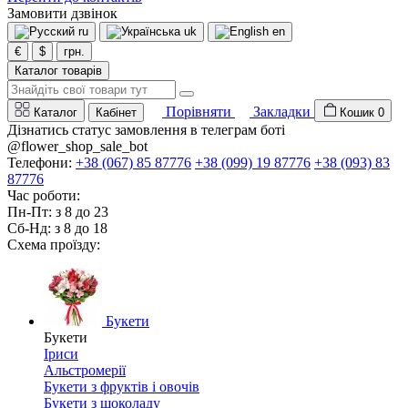
Замовити дзвінок
ru
uk
en
€
$
грн.
Каталог товарів
Порівняти
Закладки
Каталог
Кабінет
Кошик
0
Дізнатись статус замовлення в телеграм боті
@flower_shop_sale_bot
Телефони:
+38 (067) 85 87776
+38 (099) 19 87776
+38 (093) 83
87776
Час роботи:
Пн-Пт: з 8 до 23
Сб-Нд: з 8 до 18
Схема проїзду:
Букети
Букети
Іриси
Альстромерії
Букети з фруктів і овочів
Букети з шоколаду