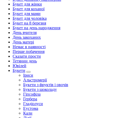
Букет для жінки
Букет для коханої
Букет для мами
Букет для чоловіка
Букет на 8 березня
Букет на день народження
День вчителя
День закоханих
День матері
Немає в наявності
Перше побачення
Сказати прости
Тетянин день
Ювілей
Букети
Іриси
Альстромерії
Букети з фруктів і овочів
Букети з шоколаду
Гіпсофіла
Гербера
Гладіолуси
Еустома
Кали
Лілії