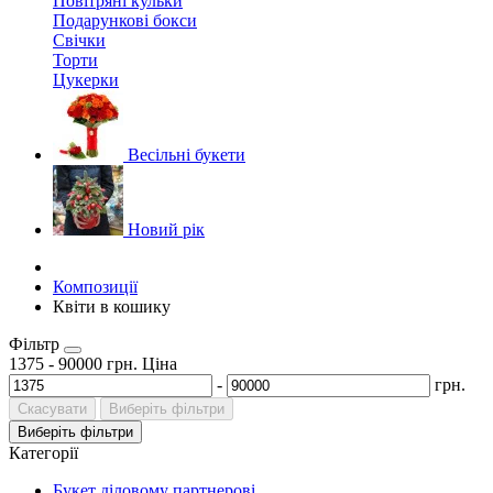
Повітряні кульки
Подарункові бокси
Свічки
Торти
Цукерки
Весільні букети
Новий рік
Композиції
Квіти в кошику
Фільтр
1375
-
90000
грн.
Ціна
-
грн.
Скасувати
Виберіть фільтри
Виберіть фільтри
Категорії
Букет діловому партнерові