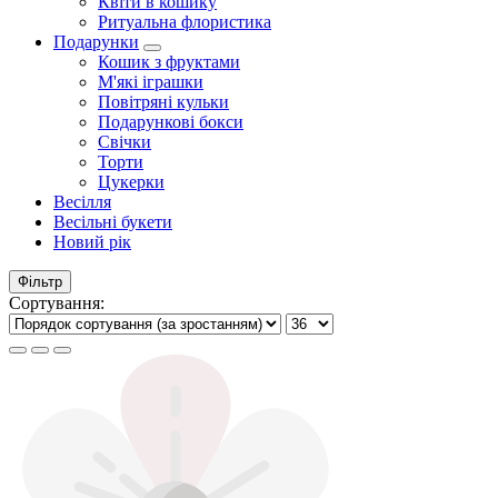
Квіти в кошику
Ритуальна флористика
Подарунки
Кошик з фруктами
М'які іграшки
Повітряні кульки
Подарункові бокси
Свічки
Торти
Цукерки
Весілля
Весільні букети
Новий рік
Фільтр
Сортування: