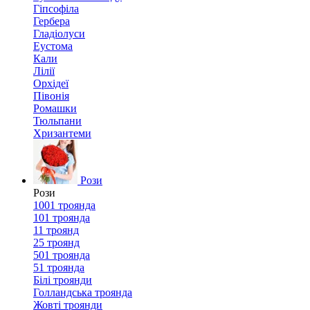
Гіпсофіла
Гербера
Гладіолуси
Еустома
Кали
Лілії
Орхідеї
Півонія
Ромашки
Тюльпани
Хризантеми
Рози
Рози
1001 троянда
101 троянда
11 троянд
25 троянд
501 троянда
51 троянда
Білі троянди
Голландська троянда
Жовті троянди