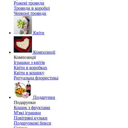
Рожеві троянди
Троянди в коробці
Червоні троянди
Квіти
Композиції
Композиції
Іграшки з квітів
Квіти в коробках
Квіти в кошику
Ритуальна флористика
Подарунки
Подарунки
Кошик з фруктами
М'які іграшки
Повітряні кульки
Подарункові бокси