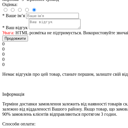
Оцінка:
*
Ваше ім’я
*
Ваш відгук
Увага:
HTML розмітка не підтримується. Використовуйте звича
Продовжити
0
0
0
0
0
Немає відгуків про цей товар, станьте першим, залиште свій від
Iнформація
Терміни доставки замовлення залежить від наявності товарів с
залежно від віддаленості Вашого району. Якщо товар, що замовл
90% замовлень клієнтів відправляються протягом 3 годин.
Способи оплати: