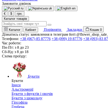
Замовити дзвінок
ru
uk
en
€
$
грн.
Каталог товарів
Порівняти
Закладки
Каталог
Кабінет
Кошик
0
Дізнатись статус замовлення в телеграм боті @flower_shop_sale
Телефони:
+38 (067) 85 87776
+38 (099) 19 87776
+38 (093) 83 8
Час роботи:
Пн-Пт: з 8 до 23
Сб-Нд: з 8 до 18
Схема проїзду:
Букети
Букети
Іриси
Альстромерії
Букети з фруктів і овочів
Букети з шоколаду
Гіпсофіла
Гербера