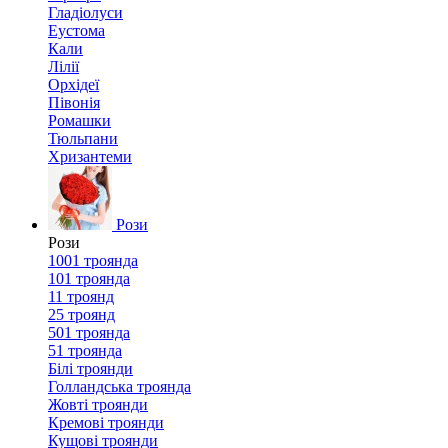
Гладіолуси
Еустома
Кали
Лілії
Орхідеї
Півонія
Ромашки
Тюльпани
Хризантеми
Рози
Рози
1001 троянда
101 троянда
11 троянд
25 троянд
501 троянда
51 троянда
Білі троянди
Голландська троянда
Жовті троянди
Кремові троянди
Кущові троянди