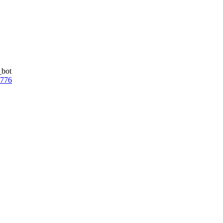
_bot
7776