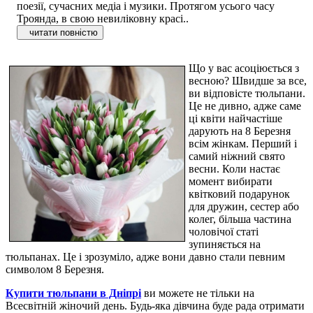
поезії, сучасних медіа і музики. Протягом усього часу
Троянда, в свою невиліковну красі..
читати повністю
Що у вас асоціюється з
весною? Швидше за все,
ви відповісте тюльпани.
Це не дивно, адже саме
ці квіти найчастіше
дарують на 8 Березня
всім жінкам. Перший і
самий ніжний свято
весни. Коли настає
момент вибирати
квітковий подарунок
для дружин, сестер або
колег, більша частина
чоловічої статі
зупиняється на
тюльпанах. Це і зрозуміло, адже вони давно стали певним
символом 8 Березня.
Купити тюльпани в Дніпрі
ви можете не тільки на
Всесвітній жіночий день. Будь-яка дівчина буде рада отримати