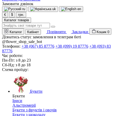
Замовити дзвінок
ru
uk
en
€
$
грн.
Каталог товарів
Порівняти
Закладки
Каталог
Кабінет
Кошик
0
Дізнатись статус замовлення в телеграм боті
@flower_shop_sale_bot
Телефони:
+38 (067) 85 87776
+38 (099) 19 87776
+38 (093) 83
87776
Час роботи:
Пн-Пт: з 8 до 23
Сб-Нд: з 8 до 18
Схема проїзду:
Букети
Букети
Іриси
Альстромерії
Букети з фруктів і овочів
Букети з шоколаду