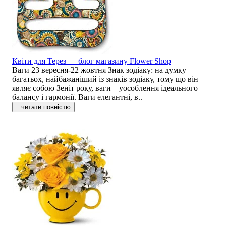
Квіти для Терез — блог магазину Flower Shop
Ваги 23 вересня-22 жовтня Знак зодіаку: на думку
багатьох, найбажаніший із знаків зодіаку, тому що він
являє собою Зеніт року, ваги – уособлення ідеального
балансу і гармонії. Ваги елегантні, в..
читати повністю