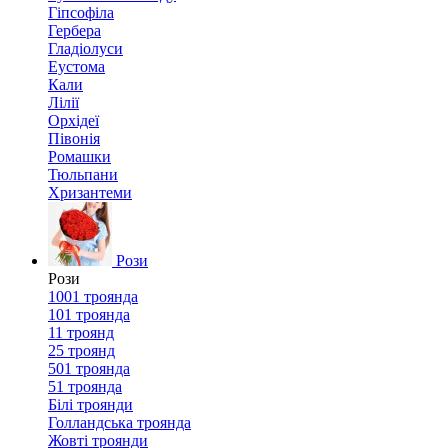
Гіпсофіла
Гербера
Гладіолуси
Еустома
Кали
Лілії
Орхідеї
Півонія
Ромашки
Тюльпани
Хризантеми
Рози
Рози
1001 троянда
101 троянда
11 троянд
25 троянд
501 троянда
51 троянда
Білі троянди
Голландська троянда
Жовті троянди