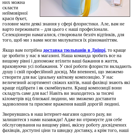
них можна
скласти
неймовірної
краси букет,
головне мати деякі знання у сфері флористики. Але, вам не
варто переживати – для цього є наші професіонали.
Селекціонери намагалися, створювали безліч відтінків, для
того, щоб ми з вами могли милуватися їх різноманіттям.
Якщо вам потрібна
доставка тюльпанів в Дніпрі
, то краще
це зробити у нас в магазині. Наша команда зробить все на
вищому рівні і допоможе втілити ваші бажання в життя,
враховуючи усі побажання. У свої роботи флористи вкладають
душу і свій професійний досвід. Ми впевнені, що зможемо
створити для вас ідеальну квіткову композицію. У нас
величезний асортимент свіжих квітів, наші фахівці знають які
краще підібрати і як скомбінувати. Кращі композиції вони
складуть саме для вас! Навіть ви знаходитесь за тисячі
кілометрів від близької людини, ми зможемо доставити
задоволення та приємне враження вашій дорогій людині.
Звернувшись в наш інтернет-магазин одного разу, ви
залишитеся з нами назавжди! Адже ви отримуєте для себе
обслуговування на вищому рівні, якісну роботу досвідчених
фахівців, доступні ціни та швидку доставку, а крім того, наші