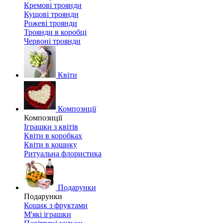
Кремові троянди
Кущові троянди
Рожеві троянди
Троянди в коробці
Червоні троянди
Квіти
Композиції
Композиції
Іграшки з квітів
Квіти в коробках
Квіти в кошику
Ритуальна флористика
Подарунки
Подарунки
Кошик з фруктами
М'які іграшки