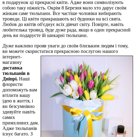
в подарунок ці прекрасні квіти. Адже вони символізують
собою таку ніжність. Окрім 8 Березня мало хто дарує своїм
жінкам саме тюльпани. Все частіше чоловіки вибирають
троянди. Ці квіти прикрашають всі будинки на всі свята.
Любов до квітів об'єднує всіх дівчат світу. Повірте, навіть
любителька троянд, буде дуже рада, якщо в один прекрасний
день ви подаруєте їй шикарні тюльпани.
Дуже важливо прояв уваги до своїм близьким людям і тому,
ви можете скористатися прекрасною послугою
нашого
інтернет-
магазину
доставка
тюльпанів в
Дніпрі.
Наші
флористи
допоможуть вам
втілити вашу
ідею в життя, і
ви безсумнівно
здивуйте навіть
самих
примхливих дам.
Адже тюльпанів
існує багато. З