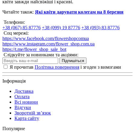
квіти завжди найсвіжіші і красиві.
Читайте також:
Які квіти дарувати колегам на 8 березня
Телефони:
+38 (067) 85 87776
+38 (099) 19 87776
+38 (093) 83 87776
Соц мережі:
https://www.facebook.com/flowershopcomua
https://www.instagram.com/flower_shop.com.ua
https://t.me/flower_shop_sale_bot
Слідкуйте за новинками та акціями:
Підпишіться
Я прочитав
Політика повернення
і згоден з вимогами
Інформація
Доставка
Оплата
Всі новини
Відгуки
Зворотній зв’язок
Карта сайту
Популярне