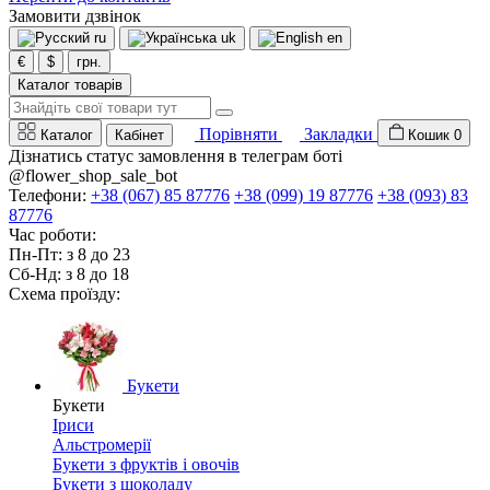
Замовити дзвінок
ru
uk
en
€
$
грн.
Каталог товарів
Порівняти
Закладки
Каталог
Кабінет
Кошик
0
Дізнатись статус замовлення в телеграм боті
@flower_shop_sale_bot
Телефони:
+38 (067) 85 87776
+38 (099) 19 87776
+38 (093) 83
87776
Час роботи:
Пн-Пт: з 8 до 23
Сб-Нд: з 8 до 18
Схема проїзду:
Букети
Букети
Іриси
Альстромерії
Букети з фруктів і овочів
Букети з шоколаду