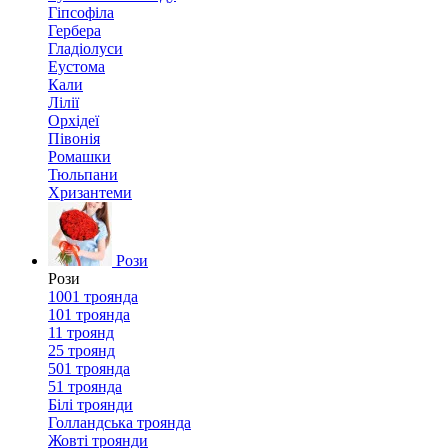
Гіпсофіла
Гербера
Гладіолуси
Еустома
Кали
Лілії
Орхідеї
Півонія
Ромашки
Тюльпани
Хризантеми
Рози
Рози
1001 троянда
101 троянда
11 троянд
25 троянд
501 троянда
51 троянда
Білі троянди
Голландська троянда
Жовті троянди