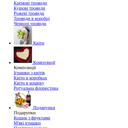
Кремові троянди
Кущові троянди
Рожеві троянди
Троянди в коробці
Червоні троянди
Квіти
Композиції
Композиції
Іграшки з квітів
Квіти в коробках
Квіти в кошику
Ритуальна флористика
Подарунки
Подарунки
Кошик з фруктами
М'які іграшки