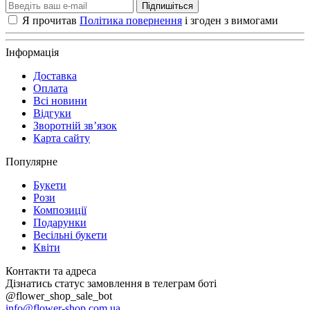
Підпишіться
Я прочитав
Політика повернення
і згоден з вимогами
Інформація
Доставка
Оплата
Всі новини
Відгуки
Зворотній зв’язок
Карта сайту
Популярне
Букети
Рози
Композиції
Подарунки
Весільні букети
Квіти
Контакти та адреса
Дізнатись статус замовлення в телеграм боті
@flower_shop_sale_bot
info@flower-shop.com.ua