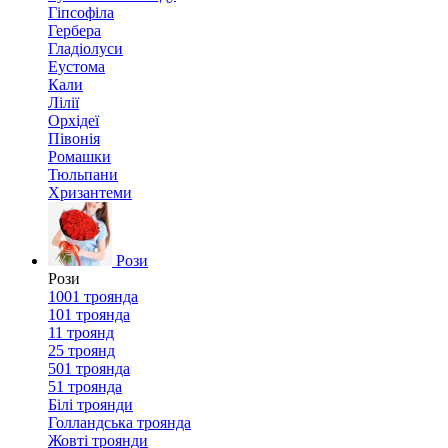
Гіпсофіла
Гербера
Гладіолуси
Еустома
Кали
Лілії
Орхідеї
Півонія
Ромашки
Тюльпани
Хризантеми
Рози
Рози
1001 троянда
101 троянда
11 троянд
25 троянд
501 троянда
51 троянда
Білі троянди
Голландська троянда
Жовті троянди