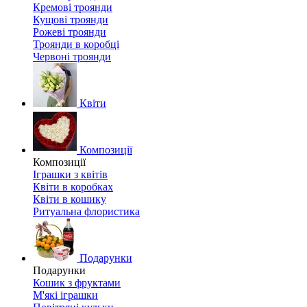
Кремові троянди
Кущові троянди
Рожеві троянди
Троянди в коробці
Червоні троянди
Квіти
Композиції
Композиції
Іграшки з квітів
Квіти в коробках
Квіти в кошику
Ритуальна флористика
Подарунки
Подарунки
Кошик з фруктами
М'які іграшки