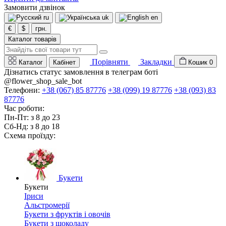
Замовити дзвінок
ru
uk
en
€
$
грн.
Каталог товарів
Порівняти
Закладки
Каталог
Кабінет
Кошик
0
Дізнатись статус замовлення в телеграм боті
@flower_shop_sale_bot
Телефони:
+38 (067) 85 87776
+38 (099) 19 87776
+38 (093) 83
87776
Час роботи:
Пн-Пт: з 8 до 23
Сб-Нд: з 8 до 18
Схема проїзду:
Букети
Букети
Іриси
Альстромерії
Букети з фруктів і овочів
Букети з шоколаду