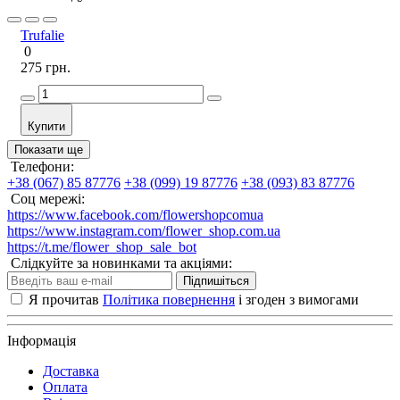
Trufalie
0
275 грн.
Купити
Показати ще
Телефони:
+38 (067) 85 87776
+38 (099) 19 87776
+38 (093) 83 87776
Соц мережі:
https://www.facebook.com/flowershopcomua
https://www.instagram.com/flower_shop.com.ua
https://t.me/flower_shop_sale_bot
Слідкуйте за новинками та акціями:
Підпишіться
Я прочитав
Політика повернення
і згоден з вимогами
Інформація
Доставка
Оплата