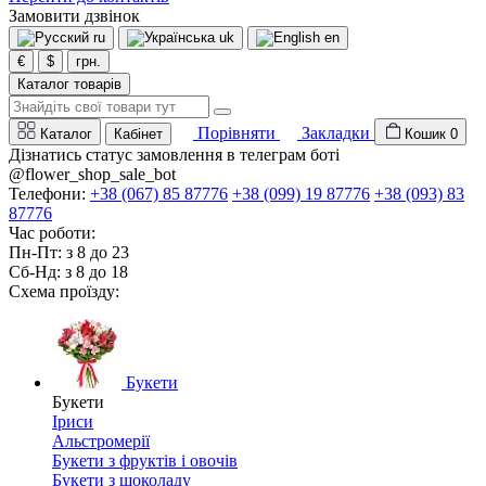
Замовити дзвінок
ru
uk
en
€
$
грн.
Каталог товарів
Порівняти
Закладки
Каталог
Кабінет
Кошик
0
Дізнатись статус замовлення в телеграм боті
@flower_shop_sale_bot
Телефони:
+38 (067) 85 87776
+38 (099) 19 87776
+38 (093) 83
87776
Час роботи:
Пн-Пт: з 8 до 23
Сб-Нд: з 8 до 18
Схема проїзду:
Букети
Букети
Іриси
Альстромерії
Букети з фруктів і овочів
Букети з шоколаду