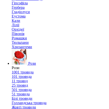
Гіпсофіла
Гербера
Гладіолуси
Еустома
Кали
Лілії
Орхідеї
Півонія
Ромашки
Тюльпани
Хризантеми
Рози
Рози
1001 троянда
101 троянда
11 троянд
25 троянд
501 троянда
51 троянда
Білі троянди
Голландська троянда
Жовті троянди