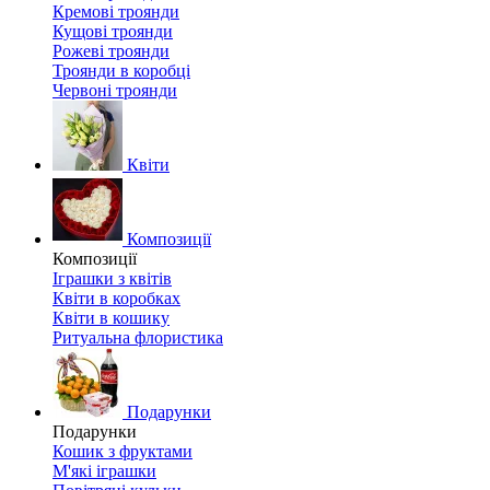
Кремові троянди
Кущові троянди
Рожеві троянди
Троянди в коробці
Червоні троянди
Квіти
Композиції
Композиції
Іграшки з квітів
Квіти в коробках
Квіти в кошику
Ритуальна флористика
Подарунки
Подарунки
Кошик з фруктами
М'які іграшки