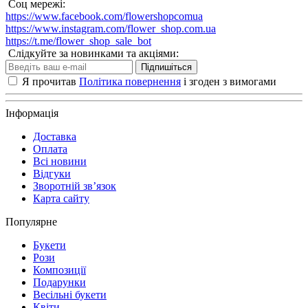
Соц мережі:
https://www.facebook.com/flowershopcomua
https://www.instagram.com/flower_shop.com.ua
https://t.me/flower_shop_sale_bot
Слідкуйте за новинками та акціями:
Підпишіться
Я прочитав
Політика повернення
і згоден з вимогами
Інформація
Доставка
Оплата
Всі новини
Відгуки
Зворотній зв’язок
Карта сайту
Популярне
Букети
Рози
Композиції
Подарунки
Весільні букети
Квіти